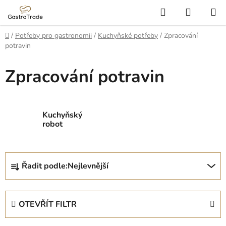
Přejít
Hledat
NÁKUP
na
KOŠÍK
obsah
Domů
/
Potřeby pro gastronomii
/
Kuchyňské potřeby
/
Zpracování
potravin
Zpracování potravin
Kuchyňský
robot
Ř
Řadit podle:
Nejlevnější
a
z
e
OTEVŘÍT FILTR
n
í