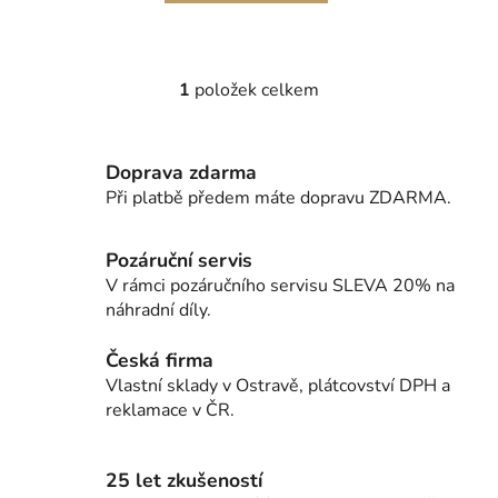
1
položek celkem
O
v
l
Doprava zdarma
á
d
Při platbě předem máte dopravu ZDARMA.
a
c
Pozáruční servis
í
V rámci pozáručního servisu SLEVA 20% na
p
náhradní díly.
r
v
Česká firma
k
Vlastní sklady v Ostravě, plátcovství DPH a
y
reklamace v ČR.
v
ý
p
25 let zkušeností
i