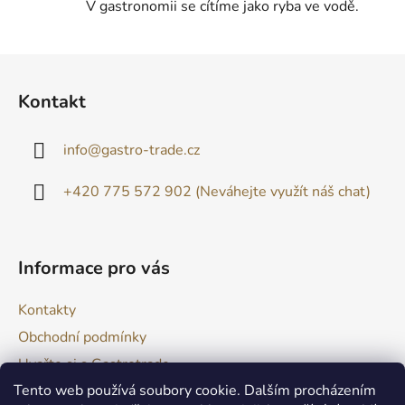
V gastronomii se cítíme jako ryba ve vodě.
s
u
Z
á
Kontakt
p
a
info
@
gastro-trade.cz
t
í
+420 775 572 902 (Neváhejte využít náš chat)
Informace pro vás
Kontakty
Obchodní podmínky
Uvařte si s Gastrotrade
Tento web používá soubory cookie. Dalším procházením
Naše produkty - Tipy a triky