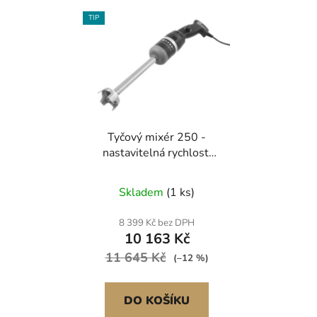
V
p
TIP
ý
r
p
o
i
d
s
u
p
k
r
t
Tyčový mixér 250 -
o
ů
nastavitelná rychlost,
d
HENDI, Kitchen Line,
u
230V/250W,
Skladem
(1 ks)
k
o75x(H)555mm
t
8 399 Kč bez DPH
ů
10 163 Kč
11 645 Kč
(–12 %)
DO KOŠÍKU