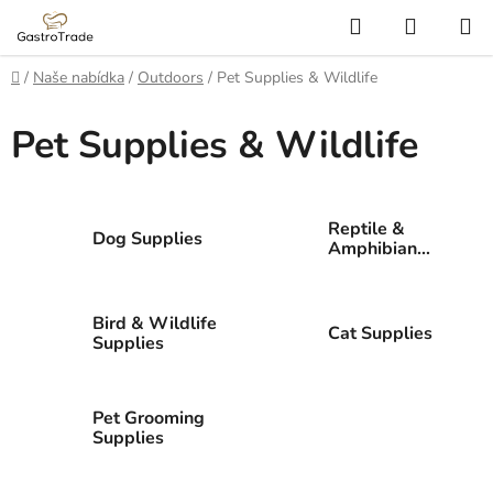
Přejít
Hledat
NÁKUP
na
KOŠÍK
obsah
Domů
/
Naše nabídka
/
Outdoors
/
Pet Supplies & Wildlife
Pet Supplies & Wildlife
Reptile &
Dog Supplies
Amphibian
Supplies
Bird & Wildlife
Cat Supplies
Supplies
Pet Grooming
Supplies