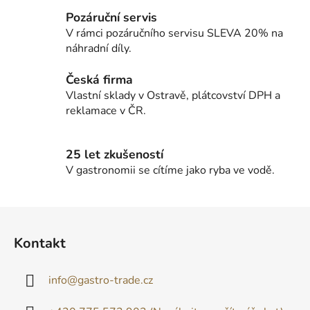
Pozáruční servis
V rámci pozáručního servisu SLEVA 20% na
náhradní díly.
Česká firma
Vlastní sklady v Ostravě, plátcovství DPH a
reklamace v ČR.
25 let zkušeností
V gastronomii se cítíme jako ryba ve vodě.
Z
á
Kontakt
p
a
info
@
gastro-trade.cz
t
í