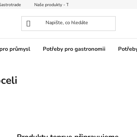
Gastrotrade
Naše produkty - Tipy a triky
Reklamace zboží
pro průmysl
Potřeby pro gastronomii
Potřeb
celi
Produkty teprve připravujeme.