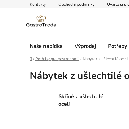
Přejít
Kontakty
Obchodní podmínky
Uvařte si s 
na
obsah
Naše nabídka
Výprodej
Potřeby 
Domů
/
Potřeby pro gastronomii
/
Nábytek z ušlechtilé oceli
Nábytek z ušlechtilé o
Skříně z ušlechtilé
oceli