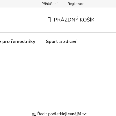
Přihlášení
Registrace
Moje objednávka
PRÁZDNÝ KOŠÍK
NÁKUPNÍ
KOŠÍK
y pro řemeslníky
Sport a zdraví
Ř
Řadit podle:
Nejlevnější