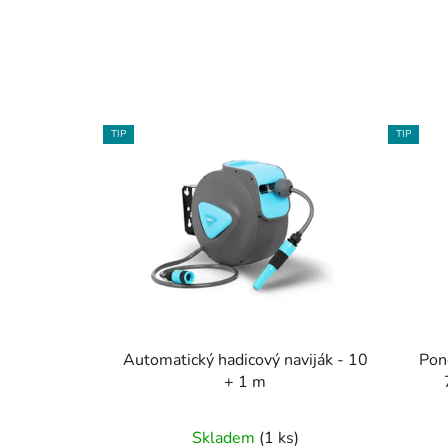
V
TIP
TIP
ý
p
i
s
p
r
o
d
u
Automatický hadicový naviják - 10
Pon
k
+ 1 m
t
ů
Skladem
(1 ks)