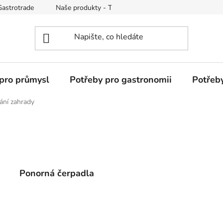
Gastrotrade
Naše produkty - Tipy a triky
Reklamace zboží
pro průmysl
Potřeby pro gastronomii
Potřeb
ání zahrady
Ponorná čerpadla