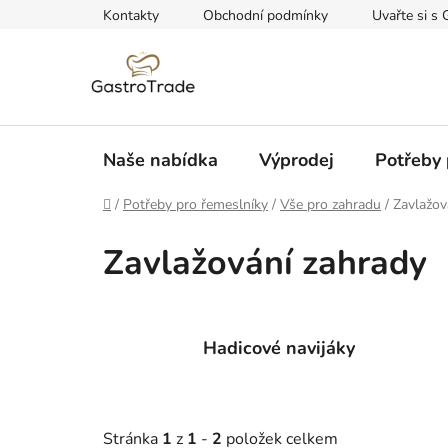
Přejít
Kontakty
Obchodní podmínky
Uvařte si s 
na
obsah
Naše nabídka
Výprodej
Potřeby 
Domů
/
Potřeby pro řemeslníky
/
Vše pro zahradu
/
Zavlažov
Zavlažování zahrady
Hadicové navijáky
Stránka
1
z
1
-
2
položek celkem