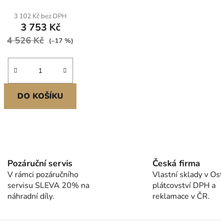
3 102 Kč bez DPH
3 753 Kč
4 526 Kč
(–17 %)
DO KOŠÍKU
O
v
l
Pozáruční servis
Česká firma
á
V rámci pozáručního
Vlastní sklady v Os
d
servisu SLEVA 20% na
plátcovství DPH a
a
náhradní díly.
reklamace v ČR.
c
í