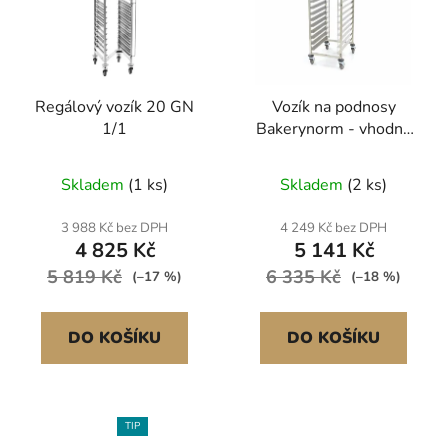
Regálový vozík 20 GN
Vozík na podnosy
1/1
Bakerynorm - vhodný
pro 16 podnosů - 60 x
40 cm
Skladem
(1 ks)
Skladem
(2 ks)
3 988 Kč bez DPH
4 249 Kč bez DPH
4 825 Kč
5 141 Kč
5 819 Kč
6 335 Kč
(–17 %)
(–18 %)
DO KOŠÍKU
DO KOŠÍKU
TIP