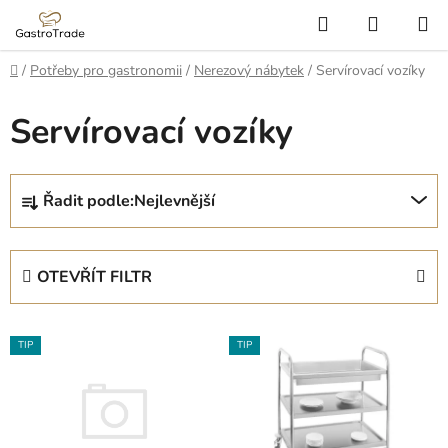
Přejít
Hledat
NÁKUP
na
KOŠÍK
obsah
Domů
/
Potřeby pro gastronomii
/
Nerezový nábytek
/
Servírovací vozíky
Servírovací vozíky
Ř
Řadit podle:
Nejlevnější
a
z
e
OTEVŘÍT FILTR
n
í
V
p
TIP
TIP
ý
r
p
o
i
d
s
u