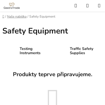
Přejít
Hledat
NÁKUP
na
KOŠÍK
obsah
Domů
/
Naše nabídka
/
Safety Equipment
Safety Equipment
Testing
Traffic Safety
Instruments
Supplies
Produkty teprve připravujeme.