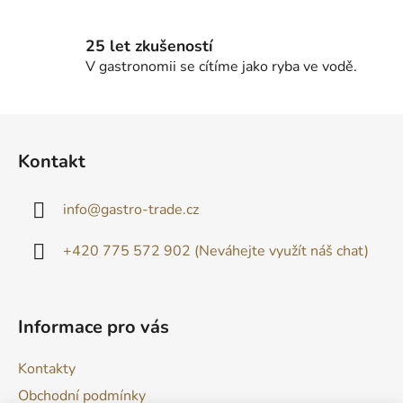
25 let zkušeností
V gastronomii se cítíme jako ryba ve vodě.
Z
á
Kontakt
p
a
info
@
gastro-trade.cz
t
í
+420 775 572 902 (Neváhejte využít náš chat)
Informace pro vás
Kontakty
Obchodní podmínky