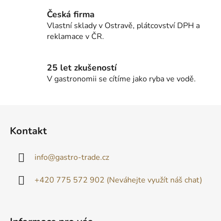
Česká firma
Vlastní sklady v Ostravě, plátcovství DPH a
reklamace v ČR.
25 let zkušeností
V gastronomii se cítíme jako ryba ve vodě.
Z
á
Kontakt
p
a
info
@
gastro-trade.cz
t
í
+420 775 572 902 (Neváhejte využít náš chat)