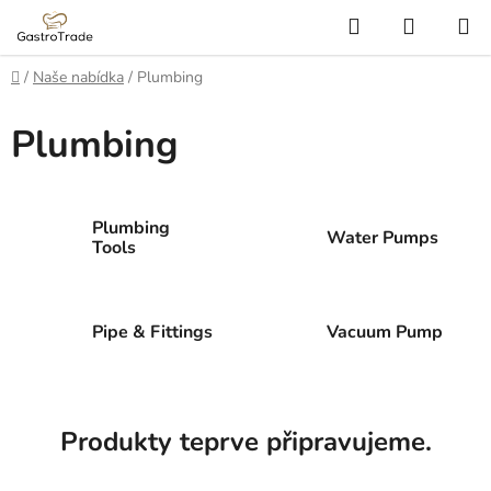
Přejít
Hledat
NÁKUP
na
KOŠÍK
obsah
Domů
/
Naše nabídka
/
Plumbing
Plumbing
Plumbing
Water Pumps
Tools
Pipe & Fittings
Vacuum Pump
Produkty teprve připravujeme.