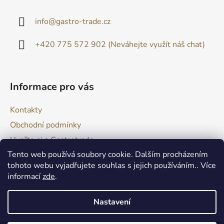
p
a
info
@
gastro-trade.cz
t
í
+420 775 572 902 (Neváhejte využít náš chat)
Informace pro vás
Kontakty
Obchodní podmínky
Uvařte si s Gastrotrade
Tento web používá soubory cookie. Dalším procházením
Naše produkty - Tipy a triky
tohoto webu vyjadřujete souhlas s jejich používáním.. Více
Reklamace zboží
informací
zde
.
Moje objednávka
Nastavení