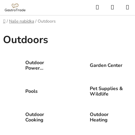
Přejít
Hledat
NÁKUP
na
KOŠÍK
obsah
Domů
/
Naše nabídka
/
Outdoors
Outdoors
Outdoor
Garden Center
Power
Equipment
Pet Supplies &
Pools
Wildlife
Outdoor
Outdoor
Cooking
Heating