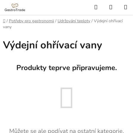
Přejít
Hledat
NÁKUP
na
KOŠÍK
obsah
Domů
/
Potřeby pro gastronomii
/
Udržování teploty
/
Výdejní ohřívací
vany
Výdejní ohřívací vany
Produkty teprve připravujeme.
Můžete se ale podívat na ostatní kategorie.