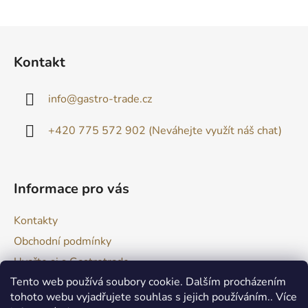
Z
á
Kontakt
p
a
info
@
gastro-trade.cz
t
í
+420 775 572 902 (Neváhejte využít náš chat)
Informace pro vás
Kontakty
Obchodní podmínky
Uvařte si s Gastrotrade
Tento web používá soubory cookie. Dalším procházením
Naše produkty - Tipy a triky
tohoto webu vyjadřujete souhlas s jejich používáním.. Více
Reklamace zboží