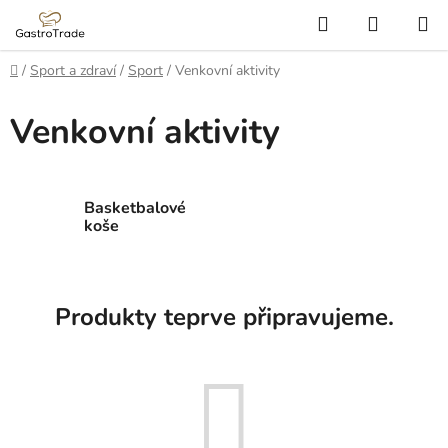
Přejít
Hledat
NÁKUP
na
KOŠÍK
obsah
Domů
/
Sport a zdraví
/
Sport
/
Venkovní aktivity
Venkovní aktivity
Basketbalové
koše
Produkty teprve připravujeme.