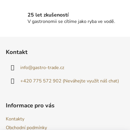
25 let zkušeností
V gastronomii se cítíme jako ryba ve vodě.
Z
á
Kontakt
p
a
info
@
gastro-trade.cz
t
í
+420 775 572 902 (Neváhejte využít náš chat)
Informace pro vás
Kontakty
Obchodní podmínky