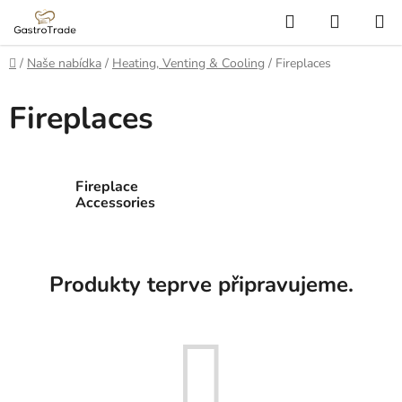
Přejít
Hledat
NÁKUP
na
KOŠÍK
obsah
Domů
/
Naše nabídka
/
Heating, Venting & Cooling
/
Fireplaces
Fireplaces
Fireplace
Accessories
Produkty teprve připravujeme.