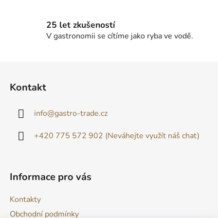
25 let zkušeností
V gastronomii se cítíme jako ryba ve vodě.
Z
á
Kontakt
p
a
info
@
gastro-trade.cz
t
í
+420 775 572 902 (Neváhejte využít náš chat)
Informace pro vás
Kontakty
Obchodní podmínky