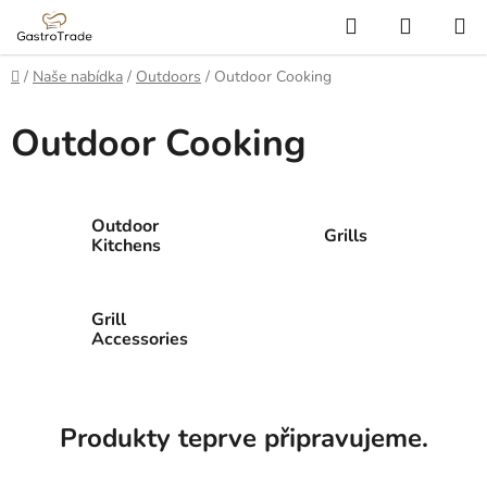
Přejít
Hledat
NÁKUP
na
KOŠÍK
obsah
Domů
/
Naše nabídka
/
Outdoors
/
Outdoor Cooking
Outdoor Cooking
Outdoor
Grills
Kitchens
Grill
Accessories
Produkty teprve připravujeme.