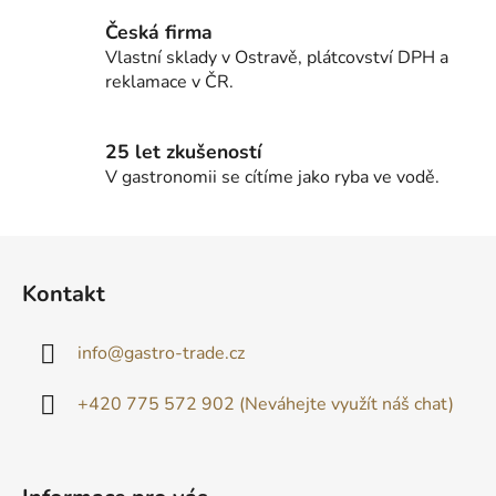
Česká firma
Vlastní sklady v Ostravě, plátcovství DPH a
reklamace v ČR.
25 let zkušeností
V gastronomii se cítíme jako ryba ve vodě.
Z
á
Kontakt
p
a
info
@
gastro-trade.cz
t
í
+420 775 572 902 (Neváhejte využít náš chat)