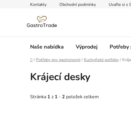
Přejít
Kontakty
Obchodní podmínky
Uvařte si s 
na
obsah
Naše nabídka
Výprodej
Potřeby 
Domů
/
Potřeby pro gastronomii
/
Kuchyňské potřeby
/
Kráj
Krájecí desky
Stránka
1
z
1
-
2
položek celkem