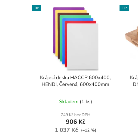
V
TIP
TIP
ý
p
i
s
p
r
o
d
u
Krájecí deska HACCP 600x400,
Krá
k
HENDI, Červená, 600x400mm
D
t
ů
Skladem
(1 ks)
749 Kč bez DPH
906 Kč
1 037 Kč
(–12 %)