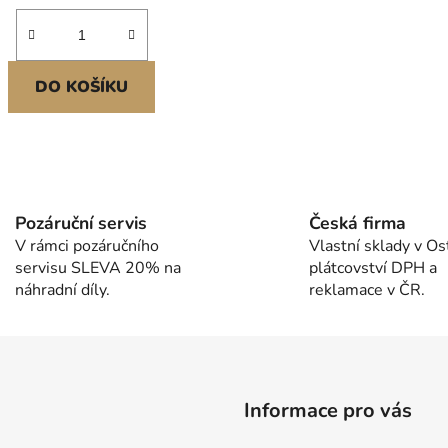
DO KOŠÍKU
O
v
l
Pozáruční servis
Česká firma
á
V rámci pozáručního
Vlastní sklady v Os
d
servisu SLEVA 20% na
plátcovství DPH a
a
náhradní díly.
reklamace v ČR.
c
í
p
r
v
k
Informace pro vás
y