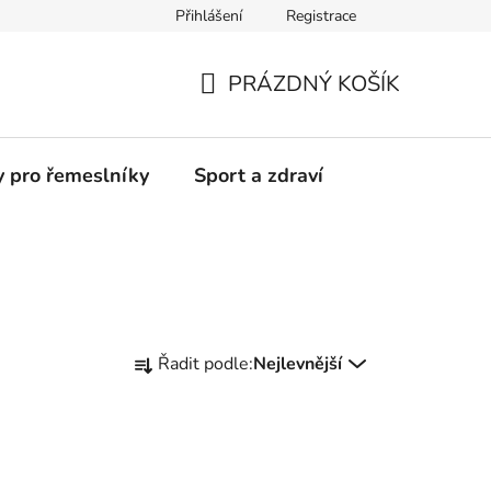
Přihlášení
Registrace
Moje objednávka
PRÁZDNÝ KOŠÍK
NÁKUPNÍ
KOŠÍK
y pro řemeslníky
Sport a zdraví
Ř
Řadit podle:
Nejlevnější
a
z
e
n
í