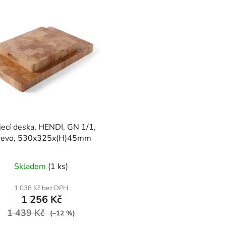
jecí deska, HENDI, GN 1/1,
řevo, 530x325x(H)45mm
Skladem
(1 ks)
1 038 Kč bez DPH
1 256 Kč
1 439 Kč
(–12 %)