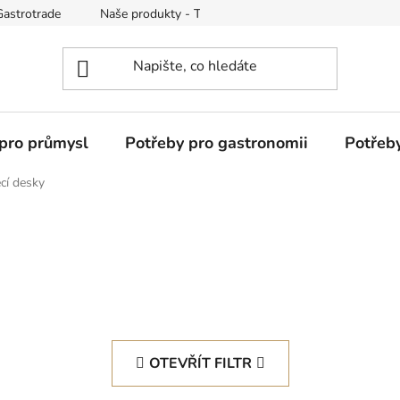
Gastrotrade
Naše produkty - Tipy a triky
Reklamace zboží
pro průmysl
Potřeby pro gastronomii
Potřeb
ecí desky
OTEVŘÍT FILTR