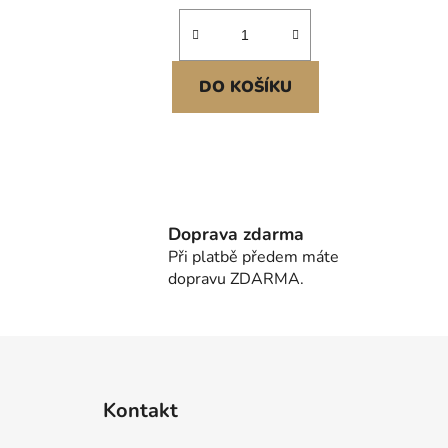
DO KOŠÍKU
Doprava zdarma
Při platbě předem máte
dopravu ZDARMA.
Z
á
Kontakt
p