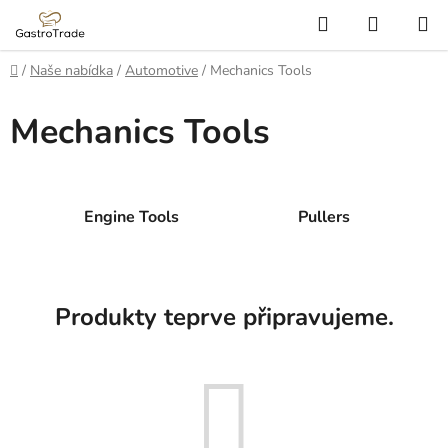
Přejít
Hledat
NÁKUP
na
KOŠÍK
obsah
Domů
/
Naše nabídka
/
Automotive
/
Mechanics Tools
Mechanics Tools
Engine Tools
Pullers
Produkty teprve připravujeme.