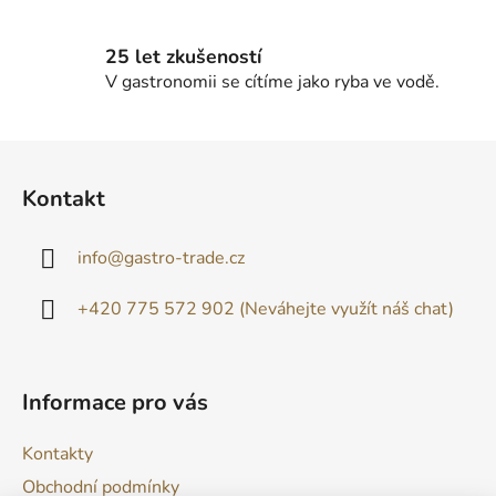
25 let zkušeností
V gastronomii se cítíme jako ryba ve vodě.
Z
á
Kontakt
p
a
info
@
gastro-trade.cz
t
í
+420 775 572 902 (Neváhejte využít náš chat)
Informace pro vás
Kontakty
Obchodní podmínky