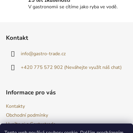
V gastronomii se cítíme jako ryba ve vodě.
Z
á
Kontakt
p
a
info
@
gastro-trade.cz
t
í
+420 775 572 902 (Neváhejte využít náš chat)
Informace pro vás
Kontakty
Obchodní podmínky
Uvařte si s Gastrotrade
Tento web používá soubory cookie. Dalším procházením