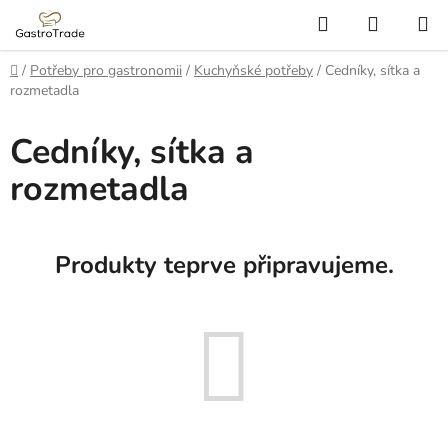
Přejít
Hledat
NÁKUP
na
KOŠÍK
obsah
Domů
/
Potřeby pro gastronomii
/
Kuchyňské potřeby
/
Cedníky, sítka a
rozmetadla
Cedníky, sítka a
rozmetadla
Produkty teprve připravujeme.