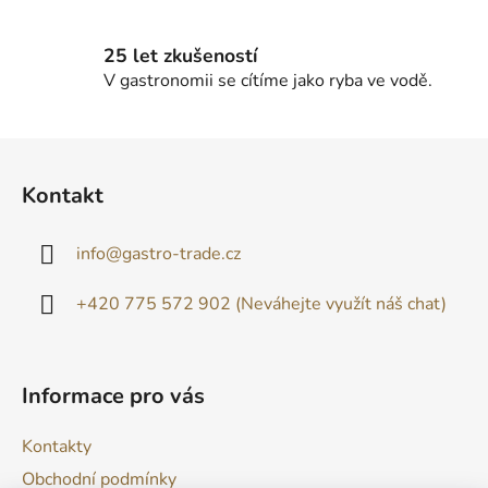
25 let zkušeností
V gastronomii se cítíme jako ryba ve vodě.
Z
á
Kontakt
p
a
info
@
gastro-trade.cz
t
í
+420 775 572 902 (Neváhejte využít náš chat)
Informace pro vás
Kontakty
Obchodní podmínky