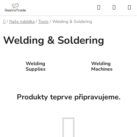
Přejít
Hledat
NÁKUP
na
KOŠÍK
obsah
Domů
/
Naše nabídka
/
Tools
/
Welding & Soldering
Welding & Soldering
Welding
Welding
Supplies
Machines
Produkty teprve připravujeme.