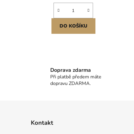
DO KOŠÍKU
Doprava zdarma
Při platbě předem máte
dopravu ZDARMA.
Z
á
Kontakt
p
a