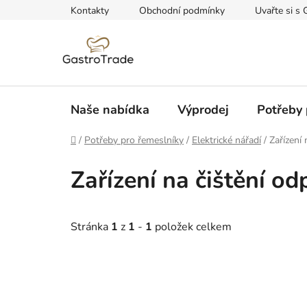
Přejít
Kontakty
Obchodní podmínky
Uvařte si s 
na
obsah
Naše nabídka
Výprodej
Potřeby 
Domů
/
Potřeby pro řemeslníky
/
Elektrické nářadí
/
Zařízení
Zařízení na čištění o
Stránka
1
z
1
-
1
položek celkem