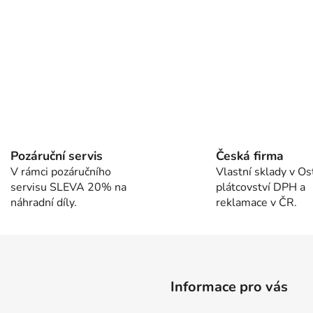
O
v
l
Pozáruční servis
Česká firma
á
V rámci pozáručního
Vlastní sklady v Os
d
servisu SLEVA 20% na
plátcovství DPH a
a
náhradní díly.
reklamace v ČR.
c
í
p
r
v
k
Informace pro vás
y