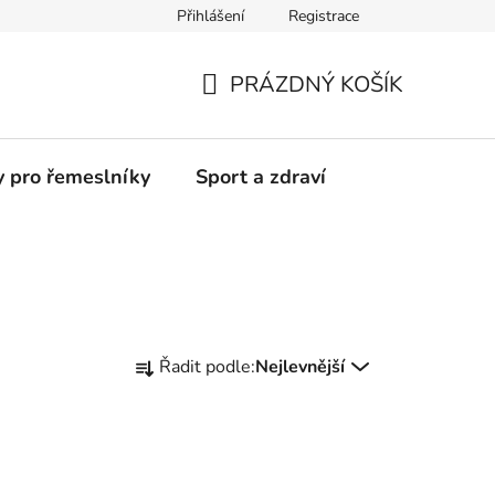
Přihlášení
Registrace
Moje objednávka
PRÁZDNÝ KOŠÍK
NÁKUPNÍ
KOŠÍK
y pro řemeslníky
Sport a zdraví
Ř
Řadit podle:
Nejlevnější
a
z
e
n
í