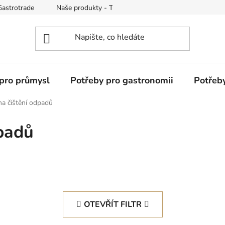
Gastrotrade
Naše produkty - Tipy a triky
Reklamace zboží
pro průmysl
Potřeby pro gastronomii
Potřeb
 na čištění odpadů
dpadů
OTEVŘÍT FILTR