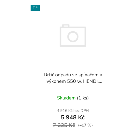
V
TIP
ý
p
i
s
p
r
o
d
u
Drtič odpadu se spínačem a
výkonem 550 w, HENDI,
k
230V/550W, o210x(H)406mm
t
ů
Skladem
(1 ks)
4 916 Kč bez DPH
5 948 Kč
7 225 Kč
(–17 %)