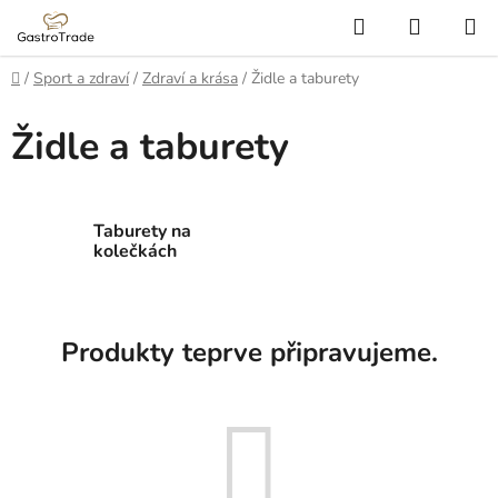
Přejít
Hledat
NÁKUP
na
KOŠÍK
obsah
Domů
/
Sport a zdraví
/
Zdraví a krása
/
Židle a taburety
Židle a taburety
Taburety na
kolečkách
Produkty teprve připravujeme.