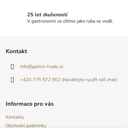
25 let zkušeností
V gastronomii se cítíme jako ryba ve vodě.
Z
á
Kontakt
p
a
info
@
gastro-trade.cz
t
í
+420 775 572 902 (Neváhejte využít náš chat)
Informace pro vás
Kontakty
Obchodní podmínky