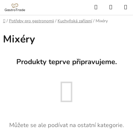
Přejít
Hledat
NÁKUP
na
KOŠÍK
obsah
Domů
/
Potřeby pro gastronomii
/
Kuchyňská zařízení
/
Mixéry
Mixéry
Produkty teprve připravujeme.
Můžete se ale podívat na ostatní kategorie.