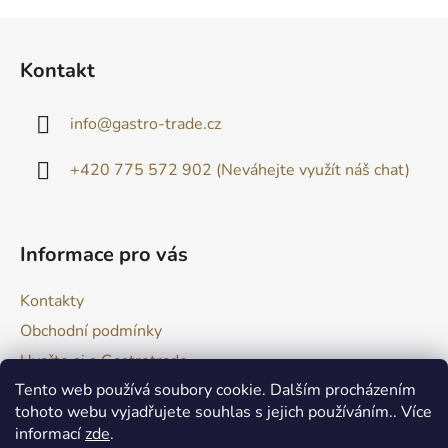
Z
á
Kontakt
p
a
info
@
gastro-trade.cz
t
í
+420 775 572 902 (Neváhejte využít náš chat)
Informace pro vás
Kontakty
Obchodní podmínky
Uvařte si s Gastrotrade
Tento web používá soubory cookie. Dalším procházením
Naše produkty - Tipy a triky
tohoto webu vyjadřujete souhlas s jejich používáním.. Více
Reklamace zboží
informací
zde
.