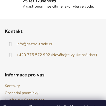
25 let zkušeností
V gastronomii se cítíme jako ryba ve vodě.
Z
á
Kontakt
p
a
info
@
gastro-trade.cz
t
í
+420 775 572 902 (Neváhejte využít náš chat)
Informace pro vás
Kontakty
Obchodní podmínky
Uvařte si s Gastrotrade