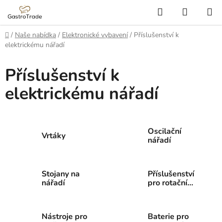
Přejít
Hledat
NÁKUP
na
KOŠÍK
obsah
Domů
/
Naše nabídka
/
Elektronické vybavení
/
Příslušenství k
elektrickému nářadí
Příslušenství k
elektrickému nářadí
Oscilační
Vrtáky
nářadí
Stojany na
Příslušenství
nářadí
pro rotační
nářadí
Nástroje pro
Baterie pro