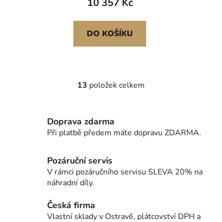
10 357 Kč
DO KOŠÍKU
13
položek celkem
O
v
l
Doprava zdarma
á
d
Při platbě předem máte dopravu ZDARMA.
a
c
Pozáruční servis
í
V rámci pozáručního servisu SLEVA 20% na
p
náhradní díly.
r
v
Česká firma
k
Vlastní sklady v Ostravě, plátcovství DPH a
y