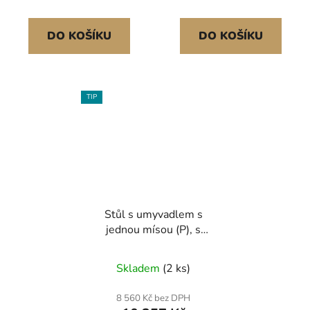
DO KOŠÍKU
DO KOŠÍKU
TIP
Stůl s umyvadlem s
jednou mísou (P), s
policí 700x600x850
mm, svařovaný, lisovaná
Skladem
(2 ks)
deska, pocínované hrany
100x15x10
8 560 Kč bez DPH