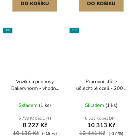
DO KOŠÍKU
DO KOŠÍKU
TIP
TIP
Vozík na podnosy
Pracovní stůl z
Bakerynorm - vhodný
ušlechtilé oceli - 200 x
pro 32 podnosů - 60 x
60 cm
40 cm
Skladem
(1 ks)
Skladem
(1 ks)
6 799 Kč bez DPH
8 523 Kč bez DPH
8 227 Kč
10 313 Kč
10 136 Kč
12 441 Kč
(–18 %)
(–17 %)