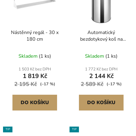
Nástěnný regál - 30 x
Automatický
180 cm
bezdotykový koš na
odpadky s vnitřní
nádobou 40L
Skladem
(1 ks)
Skladem
(1 ks)
1 503 Kč bez DPH
1 772 Kč bez DPH
1 819 Kč
2 144 Kč
2 195 Kč
2 589 Kč
(–17 %)
(–17 %)
DO KOŠÍKU
DO KOŠÍKU
TIP
TIP