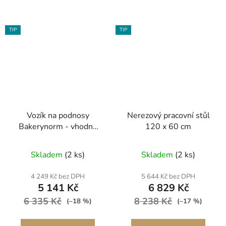
TIP
TIP
Vozík na podnosy
Nerezový pracovní stůl
Bakerynorm - vhodný
120 x 60 cm
pro 16 podnosů - 60 x
40 cm
Skladem
(2 ks)
Skladem
(2 ks)
4 249 Kč bez DPH
5 644 Kč bez DPH
5 141 Kč
6 829 Kč
6 335 Kč
8 238 Kč
(–18 %)
(–17 %)