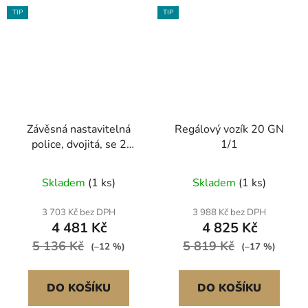
TIP
TIP
Závěsná nastavitelná
Regálový vozík 20 GN
police, dvojitá, se 2
1/1
konzolami, HENDI,
1400x300x(H)600mm
Skladem
(1 ks)
Skladem
(1 ks)
3 703 Kč bez DPH
3 988 Kč bez DPH
4 481 Kč
4 825 Kč
5 136 Kč
5 819 Kč
(–12 %)
(–17 %)
DO KOŠÍKU
DO KOŠÍKU