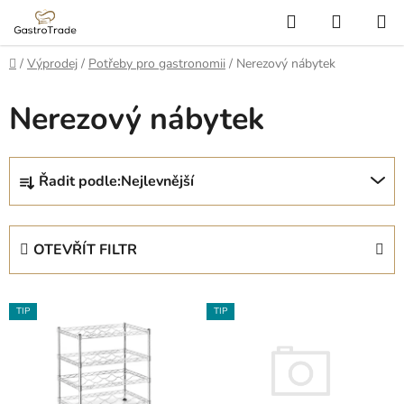
Přejít
Hledat
NÁKUP
na
KOŠÍK
obsah
Domů
/
Výprodej
/
Potřeby pro gastronomii
/
Nerezový nábytek
Nerezový nábytek
Ř
Řadit podle:
Nejlevnější
a
z
e
OTEVŘÍT FILTR
n
í
V
p
TIP
TIP
ý
r
p
o
i
d
s
u