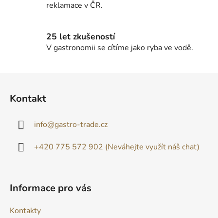
reklamace v ČR.
v
ý
p
25 let zkušeností
i
V gastronomii se cítíme jako ryba ve vodě.
s
u
Z
á
Kontakt
p
a
info
@
gastro-trade.cz
t
í
+420 775 572 902 (Neváhejte využít náš chat)
Informace pro vás
Kontakty