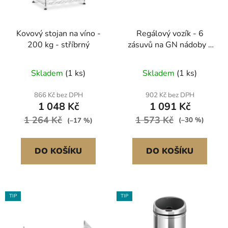
p
k
r
t
Regálový vozík - 6
Kovový stojan na víno -
o
ů
zásuvů na GN nádoby -
200 kg - stříbrný
d
60 kg
u
Skladem
(1 ks)
Skladem
(1 ks)
k
t
902 Kč bez DPH
866 Kč bez DPH
ů
1 091 Kč
1 048 Kč
1 573 Kč
1 264 Kč
(–30 %)
(–17 %)
DO KOŠÍKU
DO KOŠÍKU
TIP
TIP