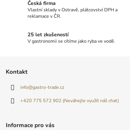
Česká firma
Vlastní sklady v Ostravě, plátcovství DPH a
reklamace v ČR.
25 let zkušeností
V gastronomii se cítíme jako ryba ve vodě.
Z
á
Kontakt
p
a
info
@
gastro-trade.cz
t
í
+420 775 572 902 (Neváhejte využít náš chat)
Informace pro vás