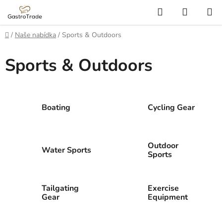
Přejít
Hledat
NÁKUP
na
KOŠÍK
obsah
Domů
/
Naše nabídka
/
Sports & Outdoors
Sports & Outdoors
Boating
Cycling Gear
Outdoor
Water Sports
Sports
Tailgating
Exercise
Gear
Equipment