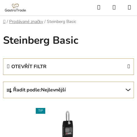
Přejít
Hledat
NÁKUP
na
KOŠÍK
obsah
Domů
/
Prodávané značky
/
Steinberg Basic
Steinberg Basic
OTEVŘÍT FILTR
Ř
Řadit podle:
Nejlevnější
a
z
V
e
TIP
ý
n
p
í
i
p