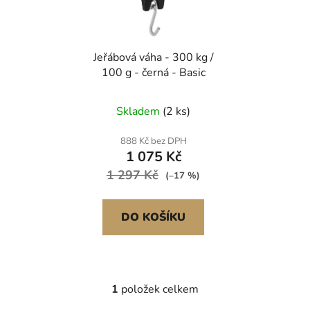
s
r
p
o
r
d
Jeřábová váha - 300 kg /
o
u
100 g - černá - Basic
d
k
u
t
Skladem
(2 ks)
k
ů
t
888 Kč bez DPH
ů
1 075 Kč
1 297 Kč
(–17 %)
DO KOŠÍKU
1
položek celkem
O