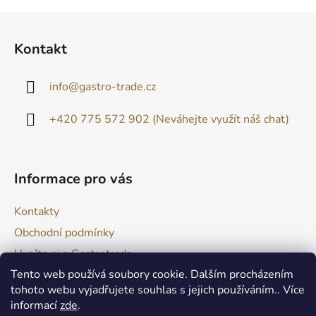
v
l
Z
á
á
d
Kontakt
p
a
a
c
info
@
gastro-trade.cz
t
í
p
í
+420 775 572 902 (Neváhejte využít náš chat)
r
v
k
y
Informace pro vás
v
ý
Kontakty
p
i
Obchodní podmínky
s
Uvařte si s Gastrotrade
u
Tento web používá soubory cookie. Dalším procházením
Naše produkty - Tipy a triky
tohoto webu vyjadřujete souhlas s jejich používáním.. Více
Reklamace zboží
informací
zde
.