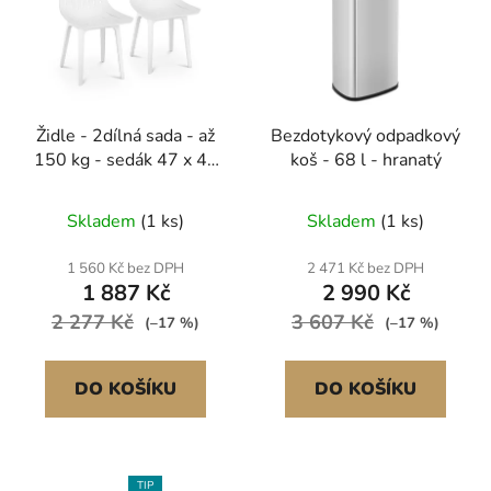
Židle - 2dílná sada - až
Bezdotykový odpadkový
150 kg - sedák 47 x 42
koš - 68 l - hranatý
cm - bílá
Skladem
(1 ks)
Skladem
(1 ks)
1 560 Kč bez DPH
2 471 Kč bez DPH
1 887 Kč
2 990 Kč
2 277 Kč
3 607 Kč
(–17 %)
(–17 %)
DO KOŠÍKU
DO KOŠÍKU
TIP