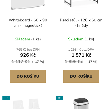
s
r
p
o
r
d
Whiteboard - 60 x 90
Psací stůl - 120 x 60 cm
o
u
cm - magnetická
- hnědý
d
k
u
t
Skladem
(1 ks)
Skladem
(1 ks)
k
ů
t
765 Kč bez DPH
1 298 Kč bez DPH
ů
926 Kč
1 571 Kč
1 117 Kč
1 896 Kč
(–17 %)
(–17 %)
DO KOŠÍKU
DO KOŠÍKU
TIP
TIP