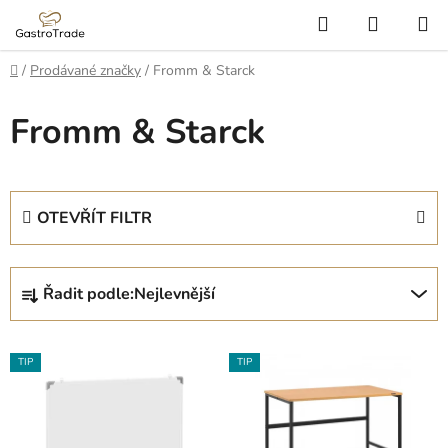
Přejít
Hledat
NÁKUP
na
KOŠÍK
obsah
Domů
/
Prodávané značky
/
Fromm & Starck
Fromm & Starck
OTEVŘÍT FILTR
Ř
Řadit podle:
Nejlevnější
a
z
V
e
TIP
TIP
ý
n
p
í
i
p