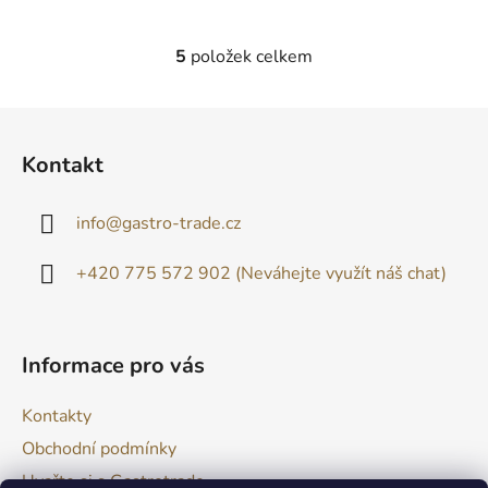
5
položek celkem
O
v
l
Z
á
á
d
Kontakt
p
a
a
c
info
@
gastro-trade.cz
t
í
p
í
+420 775 572 902 (Neváhejte využít náš chat)
r
v
k
y
Informace pro vás
v
ý
Kontakty
p
i
Obchodní podmínky
s
Uvařte si s Gastrotrade