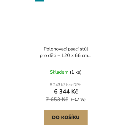
Polohovací psací stůl
pro děti – 120 x 66 cm –
0–50° naklápěcí – výška:
600–760 mm
Skladem
(1 ks)
5 243 Kč bez DPH
6 344 Kč
7 653 Kč
(–17 %)
DO KOŠÍKU