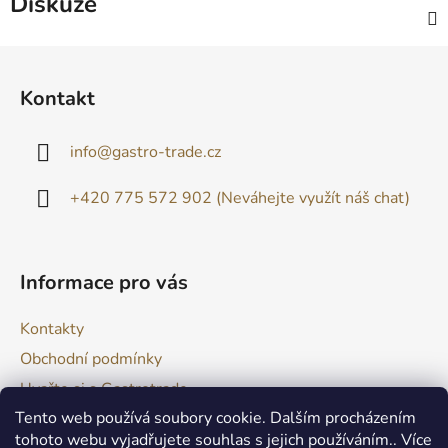
Diskuze
Z
á
Kontakt
p
a
info
@
gastro-trade.cz
t
í
+420 775 572 902 (Neváhejte využít náš chat)
Informace pro vás
Kontakty
Obchodní podmínky
Uvařte si s Gastrotrade
Tento web používá soubory cookie. Dalším procházením
Naše produkty - Tipy a triky
tohoto webu vyjadřujete souhlas s jejich používáním.. Více