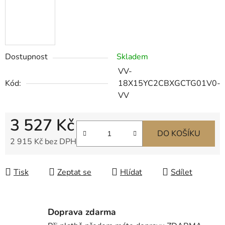
Dostupnost
Skladem
VV-
Kód:
18X15YC2CBXGCTG01V0-
VV
3 527 Kč
DO KOŠÍKU
2 915 Kč bez DPH
Měrná cena:
Tisk
Zeptat se
Hlídat
Sdílet
Doprava zdarma