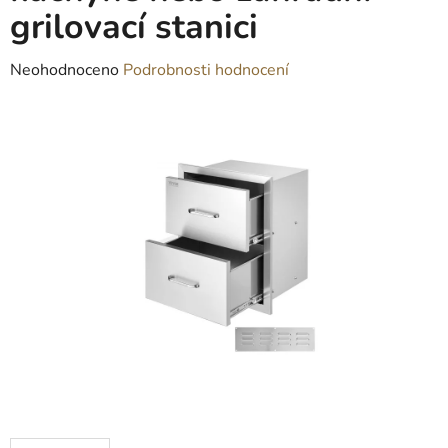
grilovací stanici
Průměrné
Neohodnoceno
Podrobnosti hodnocení
hodnocení
produktu
je
0,0
z
5
hvězdiček.