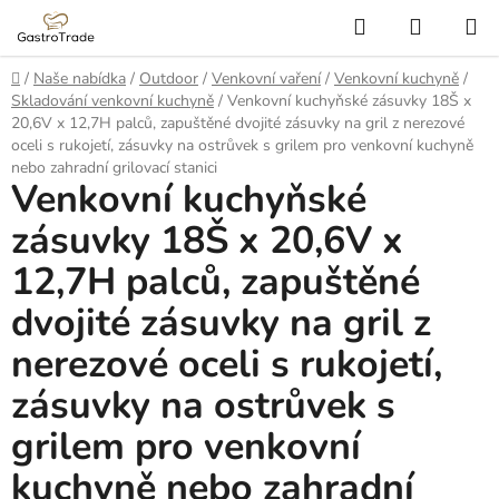
Přejít
Hledat
NÁKUP
na
KOŠÍK
obsah
Domů
/
Naše nabídka
/
Outdoor
/
Venkovní vaření
/
Venkovní kuchyně
/
Skladování venkovní kuchyně
/
Venkovní kuchyňské zásuvky 18Š x
20,6V x 12,7H palců, zapuštěné dvojité zásuvky na gril z nerezové
oceli s rukojetí, zásuvky na ostrůvek s grilem pro venkovní kuchyně
nebo zahradní grilovací stanici
Venkovní kuchyňské
zásuvky 18Š x 20,6V x
12,7H palců, zapuštěné
dvojité zásuvky na gril z
nerezové oceli s rukojetí,
zásuvky na ostrůvek s
grilem pro venkovní
kuchyně nebo zahradní