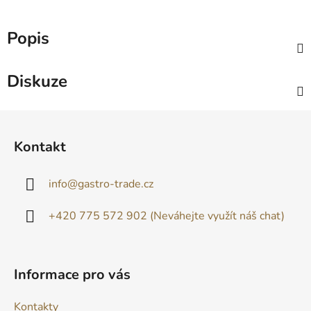
Popis
Diskuze
Z
á
Kontakt
p
a
info
@
gastro-trade.cz
t
í
+420 775 572 902 (Neváhejte využít náš chat)
Informace pro vás
Kontakty