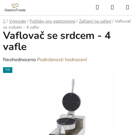
Přejít
Hledat
NÁKUP
na
KOŠÍK
obsah
Domů
/
Výprodej
/
Potřeby pro gastronomii
/
Zařízení na vaření
/
Vaflovač
se srdcem - 4 vafle
Vaflovač se srdcem - 4
vafle
Průměrné
Neohodnoceno
Podrobnosti hodnocení
hodnocení
TIP
produktu
je
0,0
z
5
hvězdiček.