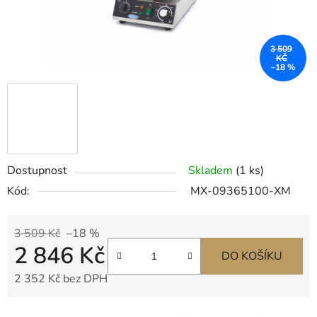
3 509
KČ
–18 %
Dostupnost
Skladem
(1 ks)
Kód:
MX-09365100-XM
3 509 Kč
–18 %
2 846 Kč
DO KOŠÍKU
2 352 Kč bez DPH
Měrná cena: