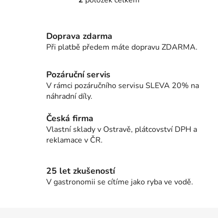
2
položek celkem
O
v
l
Doprava zdarma
á
d
Při platbě předem máte dopravu ZDARMA.
a
c
Pozáruční servis
í
V rámci pozáručního servisu SLEVA 20% na
p
náhradní díly.
r
v
Česká firma
k
Vlastní sklady v Ostravě, plátcovství DPH a
y
reklamace v ČR.
v
ý
p
25 let zkušeností
i
V gastronomii se cítíme jako ryba ve vodě.
s
u
Z