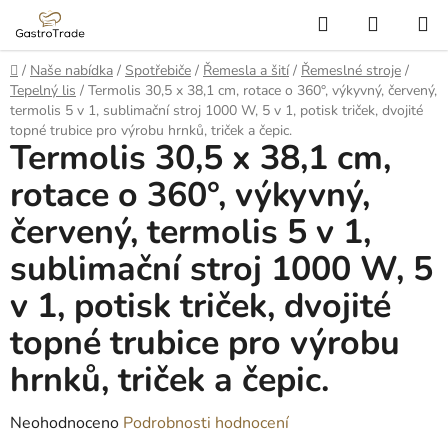
Přejít
Hledat
NÁKUP
na
KOŠÍK
obsah
Domů
/
Naše nabídka
/
Spotřebiče
/
Řemesla a šití
/
Řemeslné stroje
/
Tepelný lis
/
Termolis 30,5 x 38,1 cm, rotace o 360°, výkyvný, červený,
termolis 5 v 1, sublimační stroj 1000 W, 5 v 1, potisk triček, dvojité
topné trubice pro výrobu hrnků, triček a čepic.
Termolis 30,5 x 38,1 cm,
rotace o 360°, výkyvný,
červený, termolis 5 v 1,
sublimační stroj 1000 W, 5
v 1, potisk triček, dvojité
topné trubice pro výrobu
hrnků, triček a čepic.
Průměrné
Neohodnoceno
Podrobnosti hodnocení