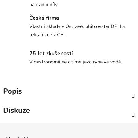
náhradní díly.
Česká firma
Vlastní sklady v Ostravě, plátcovství DPH a
reklamace v ČR.
25 let zkušeností
V gastronomii se cítíme jako ryba ve vodě.
Popis
Diskuze
Z
á