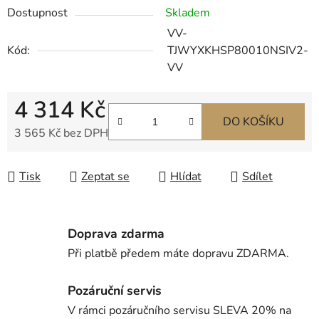
Dostupnost
Skladem
VV-
Kód:
TJWYXKHSP80010NSIV2-
VV
4 314 Kč
DO KOŠÍKU
3 565 Kč bez DPH
Měrná cena:
Tisk
Zeptat se
Hlídat
Sdílet
Doprava zdarma
Při platbě předem máte dopravu ZDARMA.
Pozáruční servis
V rámci pozáručního servisu SLEVA 20% na