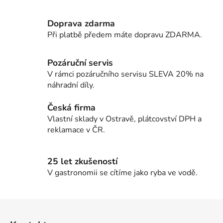
v
l
Doprava zdarma
á
d
Při platbě předem máte dopravu ZDARMA.
a
c
Pozáruční servis
í
V rámci pozáručního servisu SLEVA 20% na
p
náhradní díly.
r
v
Česká firma
k
Vlastní sklady v Ostravě, plátcovství DPH a
y
reklamace v ČR.
v
ý
p
25 let zkušeností
i
V gastronomii se cítíme jako ryba ve vodě.
s
u
Z
á