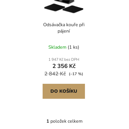
s
u
p
k
r
t
Odsávačka kouře při
o
ů
pájení
d
u
Skladem
(1 ks)
k
t
1 947 Kč bez DPH
ů
2 356 Kč
2 842 Kč
(–17 %)
DO KOŠÍKU
1
položek celkem
O