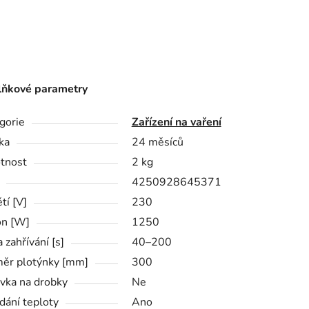
ňkové parametry
gorie
Zařízení na vaření
ka
24 měsíců
tnost
2 kg
4250928645371
tí [V]
230
n [W]
1250
 zahřívání [s]
40–200
ěr plotýnky [mm]
300
vka na drobky
Ne
dání teploty
Ano