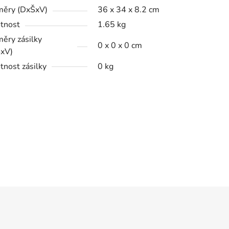
ěry (DxŠxV)
36 x 34 x 8.2 cm
tnost
1.65 kg
ěry zásilky
0 x 0 x 0 cm
xV)
nost zásilky
0 kg