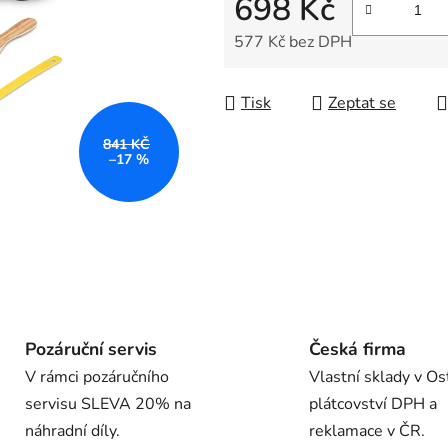
698 Kč
5
hvězdiček.
577 Kč bez DPH
Měrná cena:
Tisk
Zeptat se
841 KČ
–17 %
Pozáruční servis
Česká firma
V rámci pozáručního
Vlastní sklady v Os
servisu SLEVA 20% na
plátcovství DPH a
náhradní díly.
reklamace v ČR.