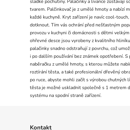
sladké pochutiny. Palačinky a lívance zůstávají
tvarem. Palčinkovač je z umělé hmoty a nabízí mo
každé kuchyně. Kryt zařízení je navíc cool-touch,
dotknout. Tím vás ochrání před nešťastným pop
provozu v kuchyni či domácnosti s dětmi velkým p
ohřevné desce jsou vyrobeny z kvalitního hliní
palačinky snadno odstraňují z povrchu, což umož
i po dalším používání bez známek opotřebení. S
naběračku z umělé hmoty, s kterou můžete nabír
roztírání těsta, a také profesionální dřevěný obr
po ruce, abyste mohli začít s výrobou chutných lí
těsta je možné uskladnit společně s 1 metre
systému na spodní straně zařízení.
Z
á
Kontakt