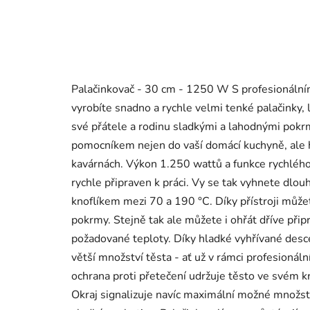
Palačinkovač - 30 cm - 1250 W S profesionál
vyrobíte snadno a rychle velmi tenké palačinky,
své přátele a rodinu sladkými a lahodnými pokr
pomocníkem nejen do vaší domácí kuchyně, ale h
kavárnách. Výkon 1.250 wattů a funkce rychlého 
rychle připraven k práci. Vy se tak vyhnete dl
knoflíkem mezi 70 a 190 °C. Díky přístroji můž
pokrmy. Stejně tak ale můžete i ohřát dříve při
požadované teploty. Díky hladké vyhřívané desc
větší množství těsta - ať už v rámci profesioná
ochrana proti přetečení udržuje těsto ve svém kru
Okraj signalizuje navíc maximální možné množstv