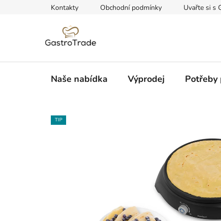
Přejít
Kontakty
Obchodní podmínky
Uvařte si s 
na
obsah
Naše nabídka
Výprodej
Potřeby 
TIP