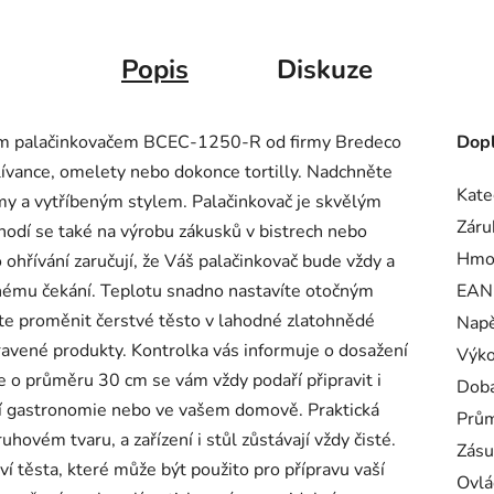
Popis
Diskuze
ním palačinkovačem BCEC-1250-R od firmy Bredeco
Dopl
 lívance, omelety nebo dokonce tortilly. Nadchněte
Kate
my a vytříbeným stylem. Palačinkovač je skvělým
Záru
odí se také na výrobu zákusků v bistrech nebo
Hmo
ohřívání zaručují, že Váš palačinkovač bude vždy a
ouhému čekání. Teplotu snadno nastavíte otočným
EAN
ete proměnit čerstvé těsto v lahodné zlatohnědé
Napě
pravené produkty. Kontrolka vás informuje o dosažení
Výko
e o průměru 30 cm se vám vždy podaří připravit i
Doba
lní gastronomie nebo ve vašem domově. Praktická
Prům
hovém tvaru, a zařízení i stůl zůstávají vždy čisté.
Zásu
í těsta, které může být použito pro přípravu vaší
Ovlá