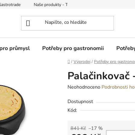
Gastrotrade
Naše produkty - Tipy a triky
Reklamace zboží
pro průmysl
Potřeby pro gastronomii
Potřeb
Domů
/
Výprodej
/
Potřeby pro gastrono
Palačinkovač 
Průměrné
Neohodnoceno
Podrobnosti ho
hodnocení
Dostupnost
produktu
Kód:
je
0,0
z
841 Kč
–17 %