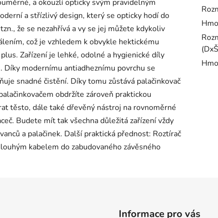
 souměrné, a okouzlí opticky svým pravidelným
Rozm
derní a střízlivý design, který se opticky hodí do
Hmo
 tzn., že se nezahřívá a vy se jej můžete kdykoliv
Rozm
álením, což je vzhledem k obvykle hektickému
(DxŠ
lus. Zařízení je lehké, odolné a hygienické díly
Hmot
ku. Díky modernímu antiadheznímu povrchu se
ňuje snadné čistění. Díky tomu zůstává palačinkovač
 palačinkovačem obdržíte zároveň praktickou
at těsto, dále také dřevěný nástroj na rovnoměrné
aceč. Budete mít tak všechna důležitá zařízení vždy
vanců a palačinek. Další praktická přednost: Roztírač
m dlouhým kabelem do zabudovaného závěsného
Informace pro vás