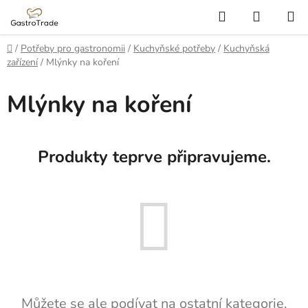
Přejít
Hledat
NÁKUP
na
KOŠÍK
obsah
Domů
/
Potřeby pro gastronomii
/
Kuchyňské potřeby
/
Kuchyňská
zařízení
/
Mlýnky na koření
Mlýnky na koření
Produkty teprve připravujeme.
Můžete se ale podívat na ostatní kategorie.