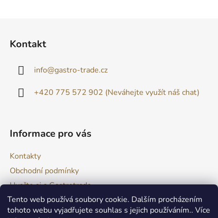
Z
á
Kontakt
p
a
info
@
gastro-trade.cz
t
í
+420 775 572 902 (Neváhejte využít náš chat)
Informace pro vás
Kontakty
Obchodní podmínky
Uvařte si s Gastrotrade
Tento web používá soubory cookie. Dalším procházením
Naše produkty - Tipy a triky
tohoto webu vyjadřujete souhlas s jejich používáním.. Více
Reklamace zboží