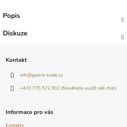
Popis
Diskuze
Z
á
Kontakt
p
a
info
@
gastro-trade.cz
t
í
+420 775 572 902 (Neváhejte využít náš chat)
Informace pro vás
Kontakty