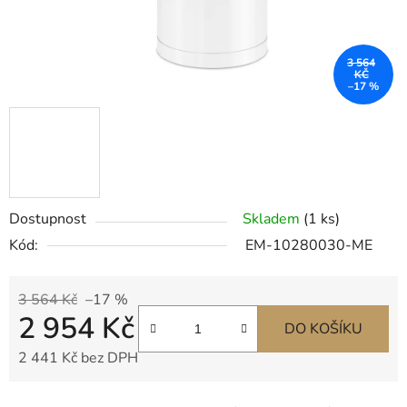
3 564
KČ
–17 %
Dostupnost
Skladem
(1 ks)
Kód:
EM-10280030-ME
3 564 Kč
–17 %
2 954 Kč
DO KOŠÍKU
2 441 Kč bez DPH
Měrná cena: