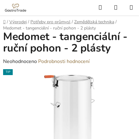
Přejít
Hledat
NÁKUP
na
KOŠÍK
obsah
Domů
/
Výprodej
/
Potřeby pro průmysl
/
Zemědělská technika
/
Medomet - tangenciální - ruční pohon - 2 plásty
Medomet - tangenciální -
ruční pohon - 2 plásty
Průměrné
Neohodnoceno
Podrobnosti hodnocení
hodnocení
TIP
produktu
je
0,0
z
5
hvězdiček.