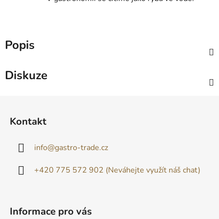
Popis
Diskuze
Z
á
Kontakt
p
a
info
@
gastro-trade.cz
t
í
+420 775 572 902 (Neváhejte využít náš chat)
Informace pro vás