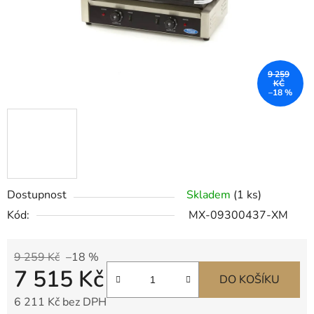
9 259
KČ
–18 %
Dostupnost
Skladem
(1 ks)
Kód:
MX-09300437-XM
9 259 Kč
–18 %
7 515 Kč
DO KOŠÍKU
6 211 Kč bez DPH