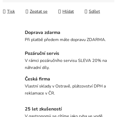
Měrná cena:
Tisk
Zeptat se
Hlídat
Sdílet
Doprava zdarma
Při platbě předem máte dopravu ZDARMA.
Pozáruční servis
V rámci pozáručního servisu SLEVA 20% na
náhradní díly.
Česká firma
Vlastní sklady v Ostravě, plátcovství DPH a
reklamace v ČR.
25 let zkušeností
V gastronomii se cítíme jako ryba ve vodě.