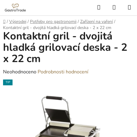
Přejít
Hledat
NÁKUP
na
KOŠÍK
obsah
Domů
/
Výprodej
/
Potřeby pro gastronomii
/
Zařízení na vaření
/
Kontaktní gril - dvojitá hladká grilovací deska - 2 x 22 cm
Kontaktní gril - dvojitá
hladká grilovací deska - 2
x 22 cm
Průměrné
Neohodnoceno
Podrobnosti hodnocení
hodnocení
TIP
produktu
je
0,0
z
5
hvězdiček.