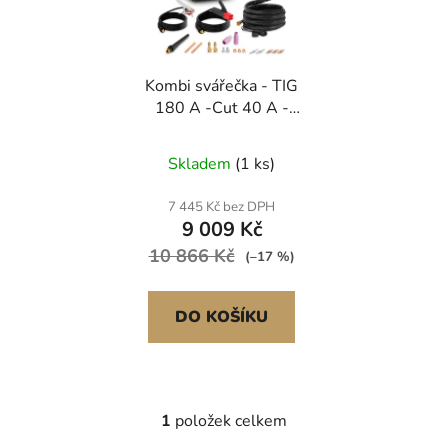
s
u
p
k
r
t
Kombi svářečka - TIG
o
ů
180 A -Cut 40 A -
d
MMA
u
Skladem
(1 ks)
k
t
7 445 Kč bez DPH
ů
9 009 Kč
10 866 Kč
(–17 %)
DO KOŠÍKU
1
položek celkem
O