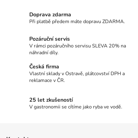
v
l
Doprava zdarma
á
d
Při platbě předem máte dopravu ZDARMA.
a
c
Pozáruční servis
í
V rámci pozáručního servisu SLEVA 20% na
p
náhradní díly.
r
v
Česká firma
k
Vlastní sklady v Ostravě, plátcovství DPH a
y
reklamace v ČR.
v
ý
p
25 let zkušeností
i
V gastronomii se cítíme jako ryba ve vodě.
s
u
Z
á