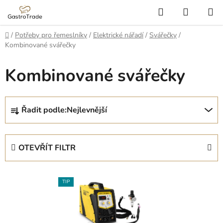
Přejít
Hledat
NÁKUP
na
KOŠÍK
obsah
Domů
/
Potřeby pro řemeslníky
/
Elektrické nářadí
/
Svářečky
/
Kombinované svářečky
Kombinované svářečky
Ř
Řadit podle:
Nejlevnější
a
z
e
OTEVŘÍT FILTR
n
í
V
p
TIP
ý
r
p
o
i
d