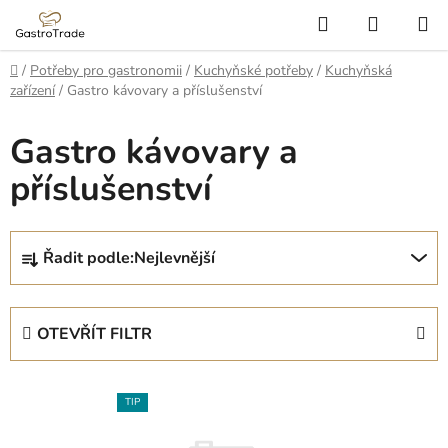
Přejít
Hledat
NÁKUP
na
KOŠÍK
obsah
Domů
/
Potřeby pro gastronomii
/
Kuchyňské potřeby
/
Kuchyňská
zařízení
/
Gastro kávovary a příslušenství
Gastro kávovary a
příslušenství
Ř
Řadit podle:
Nejlevnější
a
z
e
OTEVŘÍT FILTR
n
í
V
p
TIP
ý
r
p