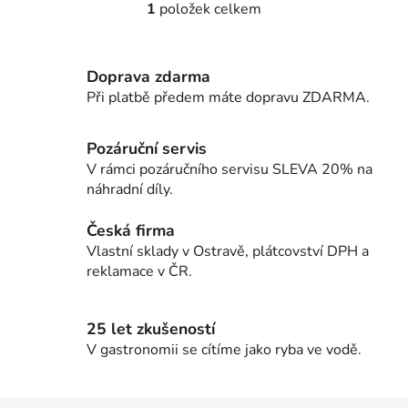
1
položek celkem
O
v
l
Doprava zdarma
á
d
Při platbě předem máte dopravu ZDARMA.
a
c
Pozáruční servis
í
V rámci pozáručního servisu SLEVA 20% na
p
náhradní díly.
r
v
Česká firma
k
Vlastní sklady v Ostravě, plátcovství DPH a
y
reklamace v ČR.
v
ý
p
25 let zkušeností
i
V gastronomii se cítíme jako ryba ve vodě.
s
u