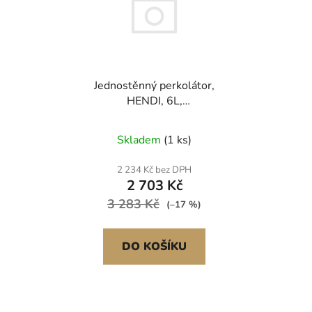
o
i
d
s
u
p
k
r
t
Jednostěnný perkolátor,
o
ů
HENDI, 6L,
d
310x330x(H)442mm
u
Skladem
(1 ks)
k
t
2 234 Kč bez DPH
ů
2 703 Kč
3 283 Kč
(–17 %)
DO KOŠÍKU