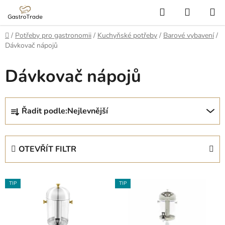
Přejít
Hledat
NÁKUP
na
KOŠÍK
obsah
Domů
/
Potřeby pro gastronomii
/
Kuchyňské potřeby
/
Barové vybavení
/
Dávkovač nápojů
Dávkovač nápojů
Ř
Řadit podle:
Nejlevnější
a
z
e
OTEVŘÍT FILTR
n
í
V
p
TIP
TIP
ý
r
p
o
i
d