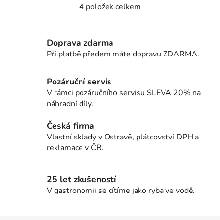
4
položek celkem
O
v
l
Doprava zdarma
á
d
Při platbě předem máte dopravu ZDARMA.
a
c
Pozáruční servis
í
V rámci pozáručního servisu SLEVA 20% na
p
náhradní díly.
r
v
Česká firma
k
Vlastní sklady v Ostravě, plátcovství DPH a
y
reklamace v ČR.
v
ý
p
25 let zkušeností
i
V gastronomii se cítíme jako ryba ve vodě.
s
u