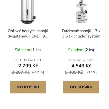
Ohřívač horkých nápojů
Dávkovač nápojů - 3 x
dvojstěnný, HENDI, 9L,
3,5 l - chladicí systém
310x330x(H)490mm
Skladem
(1 ks)
Skladem
(2 ks)
2 313 Kč bez DPH
3 760 Kč bez DPH
2 799 Kč
4 549 Kč
3 207 Kč
5 489 Kč
(–12 %)
(–17 %)
DO KOŠÍKU
DO KOŠÍKU