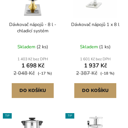
s
u
p
k
r
t
Dávkovač nápojů - 8 l -
Dávkovač nápojů 1 x 8 l
o
ů
chladicí systém
d
u
Skladem
(2 ks)
Skladem
(1 ks)
k
t
1 403 Kč bez DPH
1 601 Kč bez DPH
ů
1 698 Kč
1 937 Kč
2 048 Kč
2 387 Kč
(–17 %)
(–18 %)
DO KOŠÍKU
DO KOŠÍKU
TIP
TIP