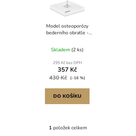
s
u
p
k
r
t
Model osteoporózy
o
ů
bederního obratle -
d
kolorovaný
u
Skladem
(2 ks)
k
t
295 Kč bez DPH
ů
357 Kč
430 Kč
(–16 %)
DO KOŠÍKU
1
položek celkem
O