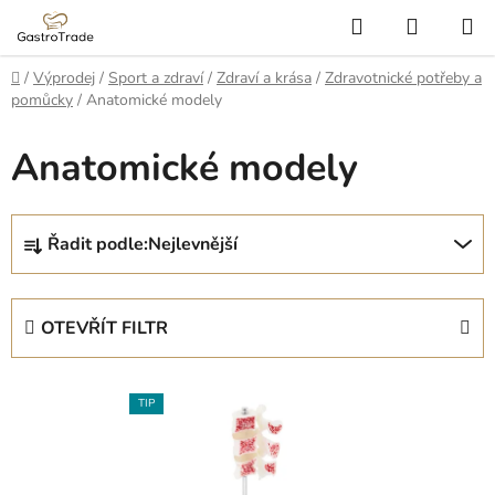
Přejít
Hledat
NÁKUP
na
KOŠÍK
obsah
Domů
/
Výprodej
/
Sport a zdraví
/
Zdraví a krása
/
Zdravotnické potřeby a
pomůcky
/
Anatomické modely
Anatomické modely
Ř
Řadit podle:
Nejlevnější
a
z
e
OTEVŘÍT FILTR
n
í
V
p
TIP
ý
r
p
o
i
d