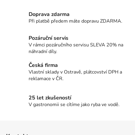
v
l
Doprava zdarma
á
d
Při platbě předem máte dopravu ZDARMA.
a
c
Pozáruční servis
í
V rámci pozáručního servisu SLEVA 20% na
p
náhradní díly.
r
v
Česká firma
k
Vlastní sklady v Ostravě, plátcovství DPH a
y
reklamace v ČR.
v
ý
p
25 let zkušeností
i
V gastronomii se cítíme jako ryba ve vodě.
s
u
Z
á