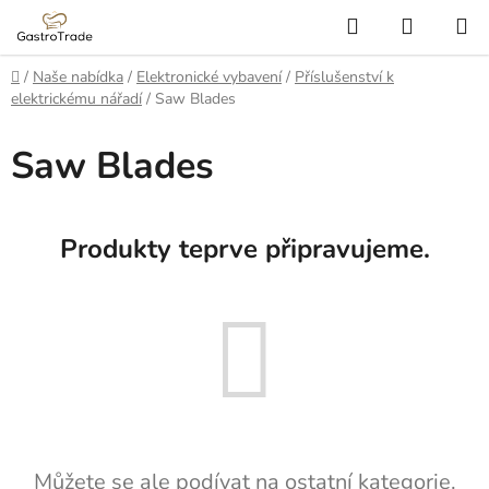
Přejít
Hledat
NÁKUP
na
KOŠÍK
obsah
Domů
/
Naše nabídka
/
Elektronické vybavení
/
Příslušenství k
elektrickému nářadí
/
Saw Blades
Saw Blades
Produkty teprve připravujeme.
Můžete se ale podívat na ostatní kategorie.