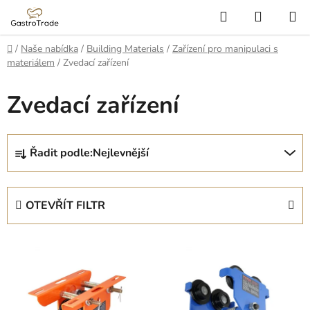
Přejít
Hledat
NÁKUP
na
KOŠÍK
obsah
Domů
/
Naše nabídka
/
Building Materials
/
Zařízení pro manipulaci s
materiálem
/
Zvedací zařízení
Zvedací zařízení
Ř
Řadit podle:
Nejlevnější
a
z
e
OTEVŘÍT FILTR
n
í
V
p
ý
r
p
o
i
d