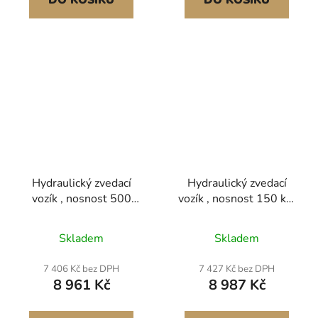
DO KOŠÍKU
DO KOŠÍKU
materiálem, červený
desku
Hydraulický zvedací
Hydraulický zvedací
vozík , nosnost 500
vozík , nosnost 150 kg,
liber, výška zdvihu
výška zdvihu 72 cm,
28,5", manuální
manuální nůžkový
Skladem
Skladem
nůžkový zvedací stůl se
zvedací stůl se 4
4 kolečky a
kolečky a
7 406 Kč bez DPH
7 427 Kč bez DPH
protiskluzovou
protiskluzovou
8 961 Kč
8 987 Kč
podložkou, hydraulický
podložkou, hydraulický
nůžkový vozík pro
nůžkový vozík pro