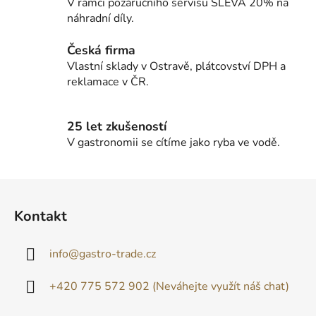
k
V rámci pozáručního servisu SLEVA 20% na
y
náhradní díly.
v
ý
Česká firma
p
Vlastní sklady v Ostravě, plátcovství DPH a
i
reklamace v ČR.
s
u
25 let zkušeností
V gastronomii se cítíme jako ryba ve vodě.
Z
á
Kontakt
p
a
info
@
gastro-trade.cz
t
í
+420 775 572 902 (Neváhejte využít náš chat)