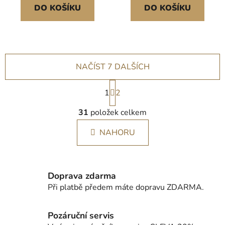
manipulaci s
manipulaci s
DO KOŠÍKU
DO KOŠÍKU
materiálem, oranžová
materiálem a jeho
přepravu
NAČÍST 7 DALŠÍCH
S
1
t
2
r
O
á
31
položek celkem
v
n
l
k
NAHORU
á
o
d
v
a
á
c
n
Doprava zdarma
í
í
Při platbě předem máte dopravu ZDARMA.
p
r
v
Pozáruční servis