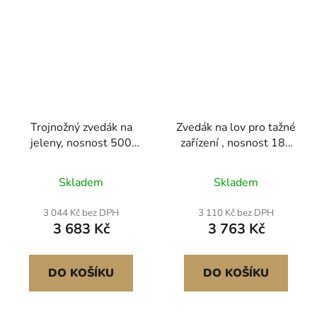
Trojnožný zvedák na
Zvedák na lov pro tažné
jeleny, nosnost 500
zařízení , nosnost 180
liber, zvedák na lov
kg, zvedák na lov jelenů
zvěře s gambrelem a
s 2palcovým
Skladem
Skladem
ručním navijákem,
přijímačem, otočná
příslušenství pro
hřídel o 360 stupňů a
3 044 Kč bez DPH
3 110 Kč bez DPH
čištění, stahování a
nastavitelná výška,
3 683 Kč
3 763 Kč
přemisťování zvěře,
včetně navijáku pro
černá
stahování a čištění zvěře
DO KOŠÍKU
DO KOŠÍKU