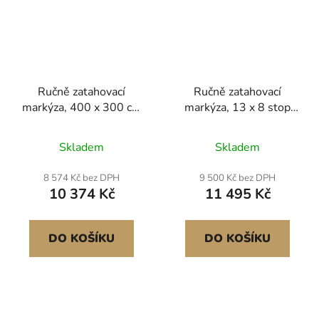
Ručně zatahovací
Ručně zatahovací
markýza, 400 x 300 cm
markýza, 13 x 8 stop
venkovní markýza na
venkovní markýza na
terasu, zatahovací
terasu, zatahovací
Skladem
Skladem
sluneční clona, ​​venkovní
sluneční clona,
dveře, okno,
voděodolný
8 574 Kč bez DPH
9 500 Kč bez DPH
voděodolný
polyesterový slunečník
10 374 Kč
11 495 Kč
polyesterový slunečník
na terasu, dveře, okna,
s klikou na terasu,
markýza s klikou na
balkon, dvůr, šedá
zahradu, balkon
DO KOŠÍKU
DO KOŠÍKU