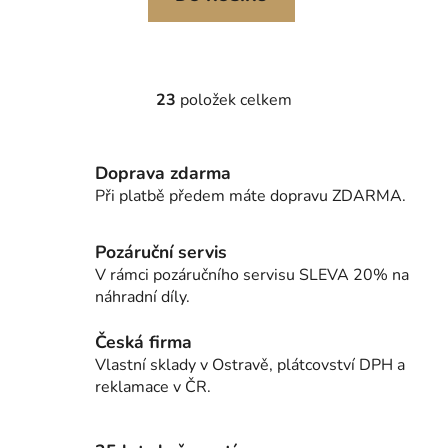
23
položek celkem
O
v
l
Doprava zdarma
á
d
Při platbě předem máte dopravu ZDARMA.
a
c
Pozáruční servis
í
V rámci pozáručního servisu SLEVA 20% na
p
náhradní díly.
r
v
Česká firma
k
Vlastní sklady v Ostravě, plátcovství DPH a
y
reklamace v ČR.
v
ý
p