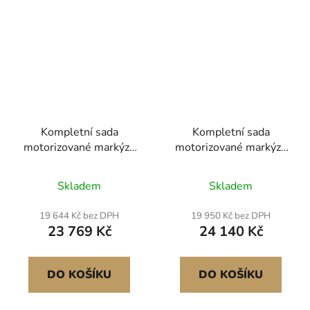
Kompletní sada
Kompletní sada
motorizované markýzy
motorizované markýzy
pro obytné vozy, 14'
pro obytné vozy, 15'
zatahovací markýza s
zatahovací markýza s
Skladem
Skladem
rámem z hliníkové
rámem z hliníkové
slitiny, venkovní
slitiny, venkovní
19 644 Kč bez DPH
19 950 Kč bez DPH
markýza pro přívěsy,
markýza pro přívěsy,
23 769 Kč
24 140 Kč
vhodná pro většinu
vhodná pro většinu
obytných vozů (černá)
obytných vozů (černá)
DO KOŠÍKU
DO KOŠÍKU