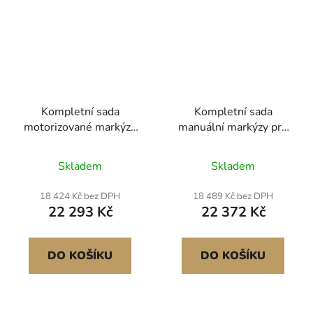
Kompletní sada
Kompletní sada
motorizované markýzy
manuální markýzy pro
pro obytné vozy, 10'
obytné vozy, 16'
zatahovací markýza s
zatahovací markýza s
Skladem
Skladem
rámem z hliníkové
rámem z hliníkové
slitiny, venkovní
slitiny, venkovní
18 424 Kč bez DPH
18 489 Kč bez DPH
markýza pro přívěsy,
markýza pro přívěsy,
22 293 Kč
22 372 Kč
vhodná pro většinu
vhodná pro většinu
obytných vozů (černá)
obytných vozů (černá)
DO KOŠÍKU
DO KOŠÍKU