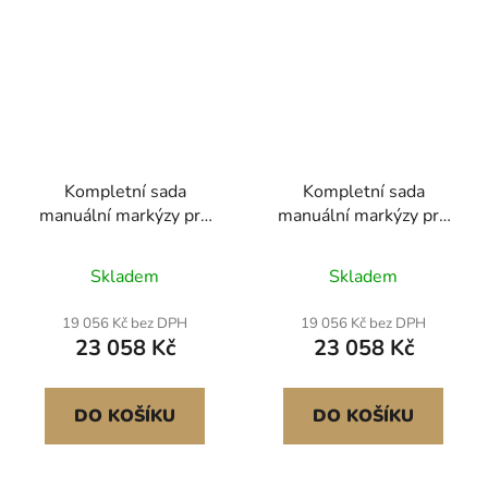
Kompletní sada
Kompletní sada
manuální markýzy pro
manuální markýzy pro
obytné vozy, 18'
obytné vozy, 18'
zatahovací markýza s
zatahovací markýza s
Skladem
Skladem
rámem z hliníkové
rámem z hliníkové
slitiny, venkovní
slitiny, venkovní
19 056 Kč bez DPH
19 056 Kč bez DPH
markýza pro přívěsy,
markýza pro přívěsy,
23 058 Kč
23 058 Kč
vhodná pro většinu
vhodná pro většinu
obytných vozů (černá)
obytných vozů (modrá
barva)
DO KOŠÍKU
DO KOŠÍKU