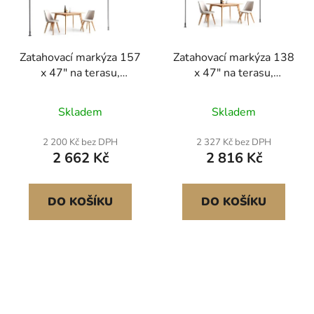
Zatahovací markýza 157
Zatahovací markýza 138
x 47" na terasu,
x 47" na terasu,
sluneční clona s ruční
sluneční clona s ruční
klikou, venkovní stříška
klikou, venkovní stříška
Skladem
Skladem
na terasu, nastavitelná
na terasu, nastavitelná
výška od 86 do 122
výška od 86 do 122
2 200 Kč bez DPH
2 327 Kč bez DPH
palců, pro
palců, pro
2 662 Kč
2 816 Kč
terasu/balkon/dvorek,
terasu/balkon/dvorek,
tmavě šedá
černá
DO KOŠÍKU
DO KOŠÍKU