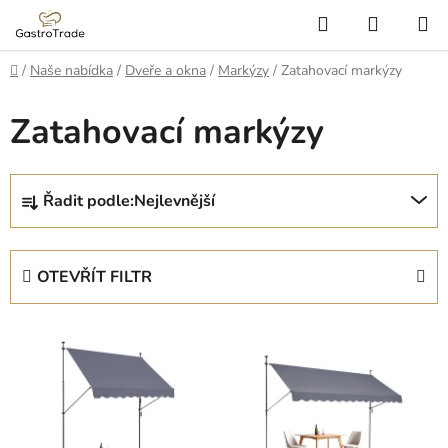
Přejít
Hledat
NÁKUP
na
KOŠÍK
obsah
Domů
/
Naše nabídka
/
Dveře a okna
/
Markýzy
/
Zatahovací markýzy
Zatahovací markýzy
Ř
Řadit podle:
Nejlevnější
a
z
e
OTEVŘÍT FILTR
n
í
V
p
ý
r
p
o
i
d
s
u