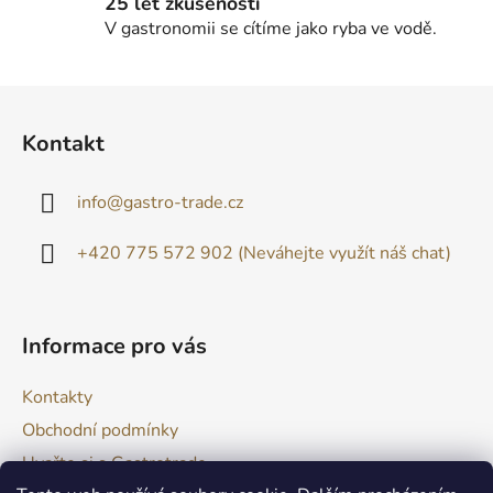
25 let zkušeností
i
V gastronomii se cítíme jako ryba ve vodě.
s
u
Z
á
Kontakt
p
a
info
@
gastro-trade.cz
t
í
+420 775 572 902 (Neváhejte využít náš chat)
Informace pro vás
Kontakty
Obchodní podmínky
Uvařte si s Gastrotrade