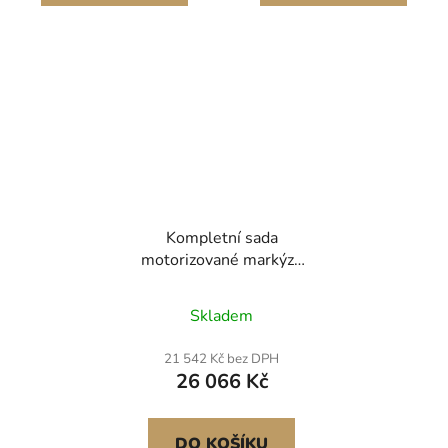
Kompletní sada
motorizované markýzy
pro obytné vozy, 20'
zatahovací markýza s
Skladem
rámem z hliníkové
slitiny, venkovní
21 542 Kč bez DPH
markýza pro přívěsy,
26 066 Kč
vhodná pro většinu
obytných vozů (černá)
DO KOŠÍKU