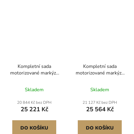
Kompletní sada
Kompletní sada
motorizované markýzy
motorizované markýzy
pro obytné vozy, 18'
pro obytné vozy, 19'
zatahovací markýza s
zatahovací markýza s
Skladem
Skladem
rámem z hliníkové
rámem z hliníkové
slitiny, venkovní
slitiny, venkovní
20 844 Kč bez DPH
21 127 Kč bez DPH
markýza pro přívěsy,
markýza pro přívěsy,
25 221 Kč
25 564 Kč
vhodná pro většinu
vhodná pro většinu
obytných vozů (černá)
obytných vozů (černá)
DO KOŠÍKU
DO KOŠÍKU