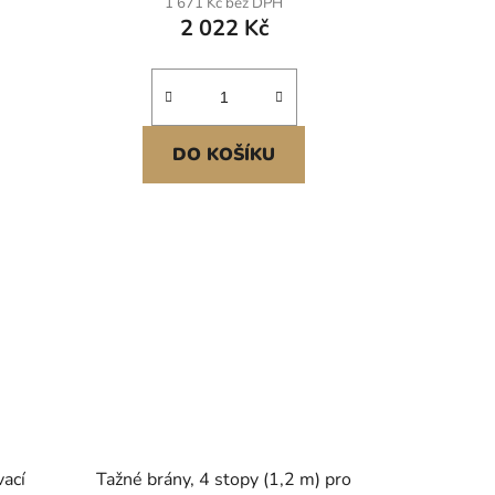
1 671 Kč bez DPH
2 022 Kč
DO KOŠÍKU
vací
Tažné brány, 4 stopy (1,2 m) pro