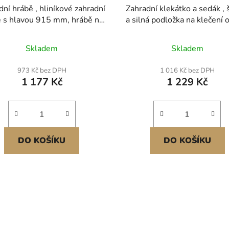
dní hrábě , hliníkové zahradní
Zahradní klekátko a sedák , 
ě s hlavou 915 mm, hrábě na
a silná podložka na klečení o
el u jezer s dlouhou rukojetí
28 cm, odolná zahradní klek
mm, pro kypření půdy, péči o
skládací zahradní sedák 
Skladem
Skladem
vník, odplevelování jezera,
brašnou na nářadí, úleva od 
zahrady a rybníka
kolen a zad, protiskluzová za
973 Kč bez DPH
1 016 Kč bez DPH
lavice pro prarodiče
1 177 Kč
1 229 Kč
DO KOŠÍKU
DO KOŠÍKU