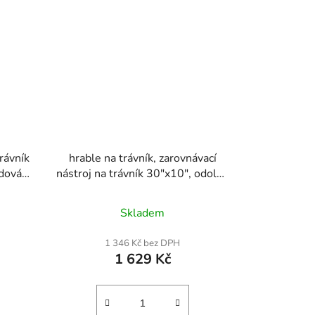
trávník
hrable na trávník, zarovnávací
adová
nástroj na trávník 30"x10", odolný
e z
zarovnávač trávníku s
orozi,
prodlouženou ocelovou rukojetí
Skladem
j pro
78", zarovnávač trávníku vhodný
ora
pro zahradu, golfový trávník, farmu
1 346 Kč bez DPH
ě
Ztluštěná a těžší podkladová
1 629 Kč
deska Snadná montáž