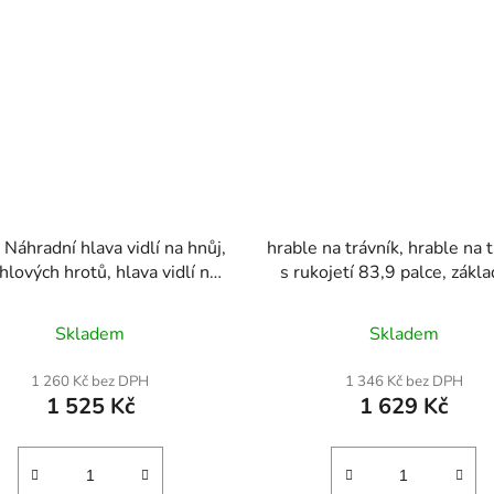
Náhradní hlava vidlí na hnůj,
hrable na trávník, hrable na 
hlových hrotů, hlava vidlí na
s rukojetí 83,9 palce, zákl
ský hnůj, odolné plastové
deska 48x10 palců, hrabl
vy vidlí, hrábě na mulčování
uhlíkové oceli odolné proti k
Skladem
Skladem
í pro sběr stájového hnoje,
2 nastavitelné výšky, nástro
y, čištění sena, zemědělské
vyrovnávání trávníku, úsp
1 260 Kč bez DPH
1 346 Kč bez DPH
práce
práce, pro golfové hřišt
1 525 Kč
1 629 Kč