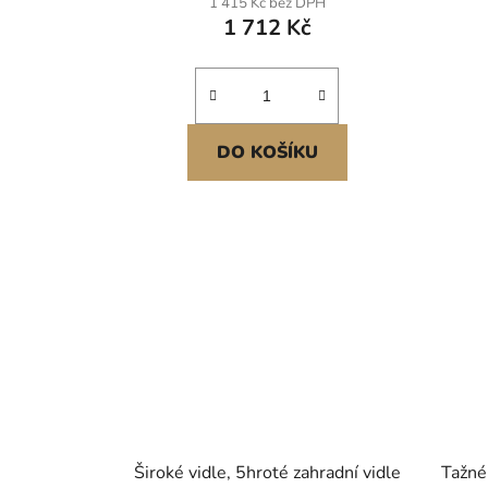
1 415 Kč bez DPH
tráv
1 712 Kč
p
DO KOŠÍKU
Široké vidle, 5hroté zahradní vidle
Tažné 