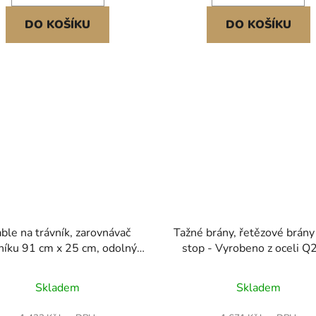
DO KOŠÍKU
DO KOŠÍKU
able na trávník, zarovnávač
Tažné brány, řetězové brány
níku 91 cm x 25 cm, odolný
stop - Vyrobeno z oceli Q
zarovnávač trávníku s
příslušenství k traktorům U
ouženou ocelovou rukojetí o
srovnávání terénu nebo pří
Skladem
Skladem
 183 cm, zarovnávač trávníku
drnů, odolné hrábě na ště
odný pro zahradu, golfový
příjezdové cesty, zemědělsk