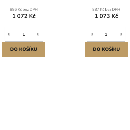
dí, úleva od bolesti kolen a
hrábě pro nivelaci asfaltu a 
přenosná zahradní lavička pro
betonové dlažby, pískování
886 Kč bez DPH
887 Kč bez DPH
ženy a prarodiče
zubů Víceúčelné aplikace Ni
1 072 Kč
1 073 Kč
ve velkém měřítku
DO KOŠÍKU
DO KOŠÍKU