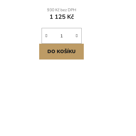
terénu,
3 nastavitelné výšky, nástroj pro
, bez
vyrovnávání trávníku, úspora
930 Kč bez DPH
velace
práce, pro golfové hřiště
1 125 Kč
DO KOŠÍKU