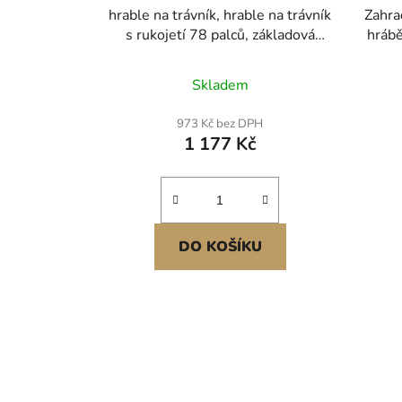
hrable na trávník, hrable na trávník
Zahra
s rukojetí 78 palců, základová
hráb
deska 17x10 palců, hrable z
plev
uhlíkové oceli odolné proti korozi,
1915 
Skladem
5 nastavitelných výšek, nástroj pro
trá
vyrovnávání trávníku, který šetří
973 Kč bez DPH
námahu, pro golfové hřiště
1 177 Kč
DO KOŠÍKU