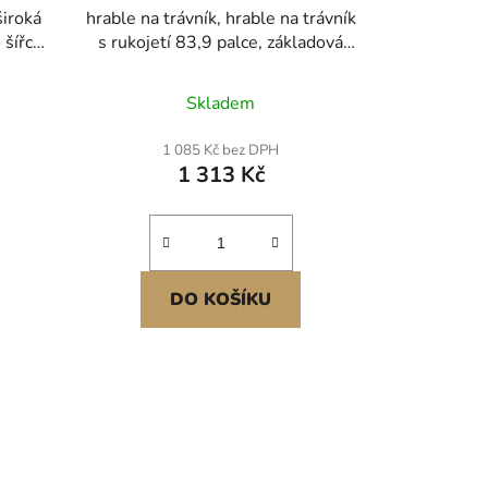
široká
hrable na trávník, hrable na trávník
 šířce
s rukojetí 83,9 palce, základová
átko,
deska 48x10 palců, hrable z
s 1
uhlíkové oceli odolné proti korozi,
Skladem
bolesti
2 nastavitelné výšky, nástroj pro
hradní
vyrovnávání trávníku, úspora
1 085 Kč bez DPH
práce, pro golfové hřiště
1 313 Kč
DO KOŠÍKU