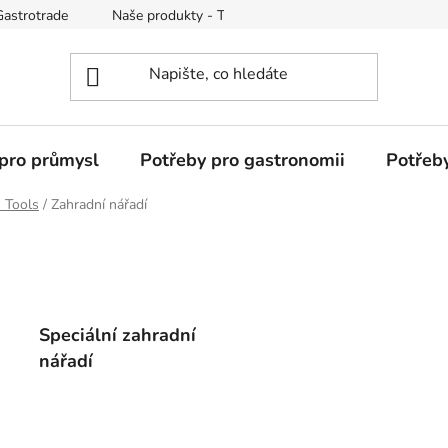
Gastrotrade
Naše produkty - Tipy a triky
Reklamace zboží
pro průmysl
Potřeby pro gastronomii
Potřeb
 Tools
/
Zahradní nářadí
Speciální zahradní
nářadí