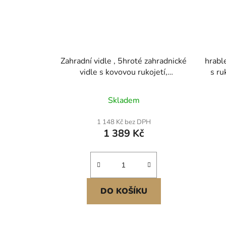
Zahradní vidle , 5hroté zahradnické
hrable
vidle s kovovou rukojetí,
s ru
41palcové odolné rycí vidle s Y-
de
úchytem, kované ocelové rýcí vidle
uhlík
Skladem
na seno, kompostování brambor,
3 na
přesazování, provzdušňování
vy
1 148 Kč bez DPH
1 389 Kč
DO KOŠÍKU