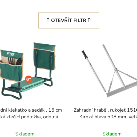
OTEVŘÍT FILTR
dní klekátko a sedák , 15 cm
Zahradní hrábě , rukojeť 15
oká klečící podložka, odolná
široká hlava 508 mm, vel
dní klečící stolička, skládací
odolná hliníková zahrad
radní sedák se 2 taškami na
vodováha, nástroj na asfal
Skladem
Skladem