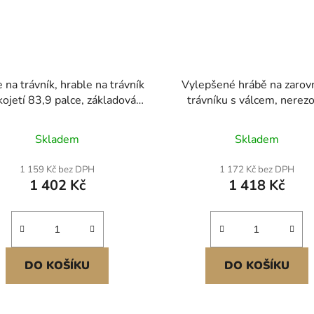
 na trávník, hrable na trávník
Vylepšené hrábě na zarov
kojetí 83,9 palce, základová
trávníku s válcem, nerez
ska 36x10 palců, hrable z
zarovnávací hrabačka 30" x 
ové oceli odolné proti korozi,
nastavitelnou rukojetí 83,
Skladem
Skladem
stavitelné výšky, nástroj pro
odolné hrábě na zarovná
rovnávání trávníku, úspora
trávníku, nástroj pro úsporu
1 159 Kč bez DPH
1 172 Kč bez DPH
práce, pro golfové hřiště
na golfovém hřišti Robust
1 402 Kč
1 418 Kč
odolný Povrch odolný pro
DO KOŠÍKU
DO KOŠÍKU