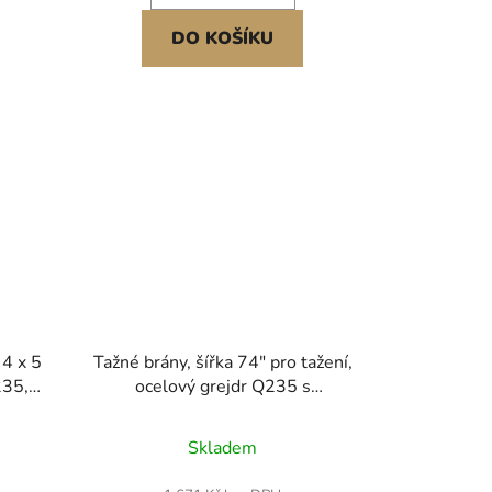
DO KOŠÍKU
 4 x 5
Tažné brány, šířka 74" pro tažení,
235,
ocelový grejdr Q235 s
TV pro
nastavitelnými tyčemi a čepovým
pravu
závěsem, nosnost až 50 liber,
Skladem
rkové
traktorové brány pro čtyřkolky,
é pole
UTV, zahradní traktory