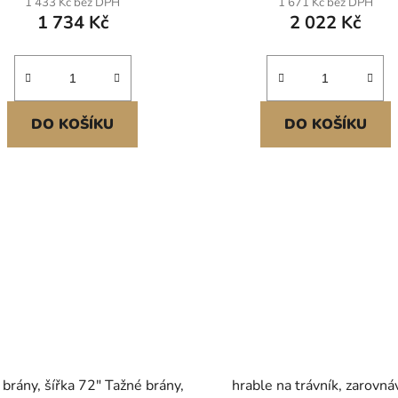
1 433 Kč bez DPH
1 671 Kč bez DPH
ník a farmu Ztluštěná a těžší
a zahrada, černá
1 734 Kč
2 022 Kč
odkladová deska Snadná
DO KOŠÍKU
DO KOŠÍKU
brány, šířka 72" Tažné brány,
hrable na trávník, zarovná