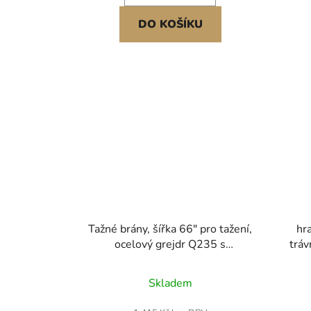
DO KOŠÍKU
Tažné brány, šířka 66" pro tažení,
hr
ocelový grejdr Q235 s
tráv
nastavitelnými tyčemi a čepovým
závěsem, nosnost až 50 liber,
prodl
Skladem
traktorové brány pro čtyřkolky,
délce
UTV, zahradní traktory
vh