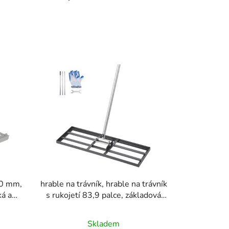
a
z
e
n
í
p
r
o
d
u
k
t
ů
10 mm,
hrable na trávník, hrable na trávník
ká a
s rukojetí 83,9 palce, základová
ní
deska 30x10 palců, hrable z
tové
uhlíkové oceli odolné proti korozi,
Skladem