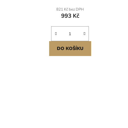
vidle na seno, kompostování
nářa
brambor, přesazování,
zad, 
821 Kč bez DPH
provzdušňování
993 Kč
DO KOŠÍKU