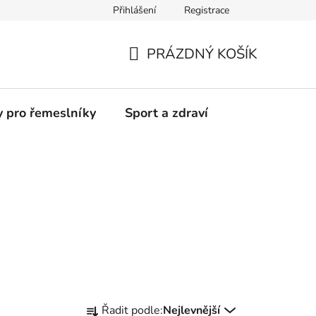
Přihlášení
Registrace
Moje objednávka
PRÁZDNÝ KOŠÍK
NÁKUPNÍ
KOŠÍK
y pro řemeslníky
Sport a zdraví
Ř
Řadit podle:
Nejlevnější