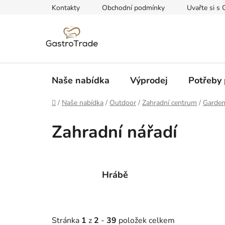
Přejít
Kontakty
Obchodní podmínky
Uvařte si s 
na
obsah
Naše nabídka
Výprodej
Potřeby 
Domů
/
Naše nabídka
/
Outdoor
/
Zahradní centrum
/
Garden
Zahradní nářadí
Hrábě
Stránka
1
z
2
-
39
položek celkem