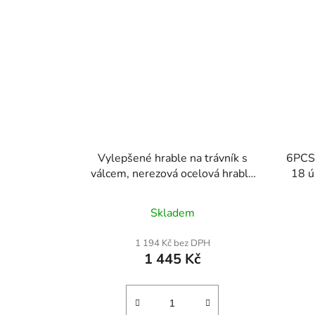
Vylepšené hrable na trávník s
6PCS 
válcem, nerezová ocelová hrabla
18 ú
na trávník 36" x 10" s
koň
nastavitelnou rukojetí 83,9",
hla
Skladem
odolné hrable na trávník, nástroj
kon
pro úsporu úsilí na golfovém hřišti
tráv
1 194 Kč bez DPH
1 445 Kč