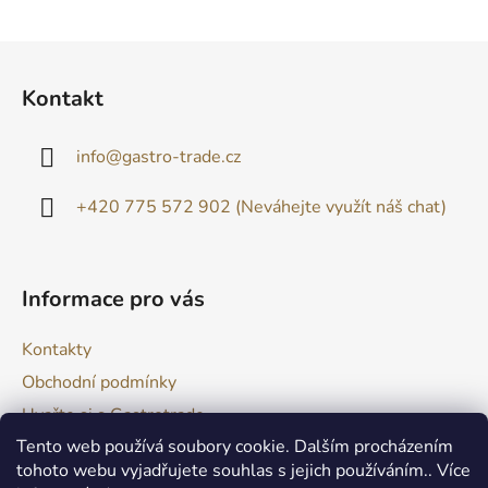
Z
á
Kontakt
p
a
info
@
gastro-trade.cz
t
í
+420 775 572 902 (Neváhejte využít náš chat)
Informace pro vás
Kontakty
Obchodní podmínky
Uvařte si s Gastrotrade
Tento web používá soubory cookie. Dalším procházením
Naše produkty - Tipy a triky
tohoto webu vyjadřujete souhlas s jejich používáním.. Více
Reklamace zboží