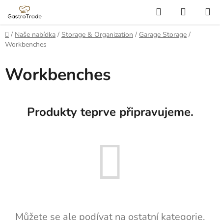
Přejít
Hledat
NÁKUP
na
KOŠÍK
obsah
Domů
/
Naše nabídka
/
Storage & Organization
/
Garage Storage
/
Workbenches
Workbenches
Produkty teprve připravujeme.
Můžete se ale podívat na ostatní kategorie.