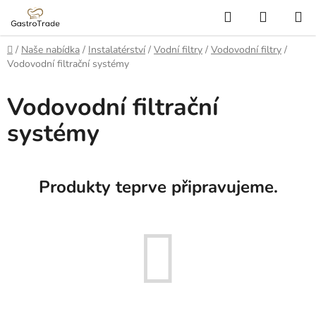
Přejít
Hledat
NÁKUP
na
KOŠÍK
obsah
Domů
/
Naše nabídka
/
Instalatérství
/
Vodní filtry
/
Vodovodní filtry
/
Vodovodní filtrační systémy
Vodovodní filtrační
systémy
Produkty teprve připravujeme.