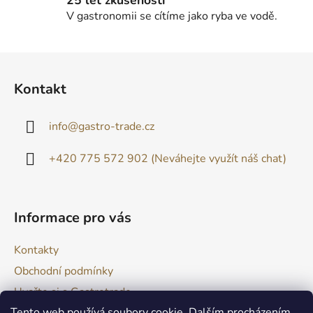
V gastronomii se cítíme jako ryba ve vodě.
Z
á
Kontakt
p
a
info
@
gastro-trade.cz
t
í
+420 775 572 902 (Neváhejte využít náš chat)
Informace pro vás
Kontakty
Obchodní podmínky
Uvařte si s Gastrotrade
Tento web používá soubory cookie. Dalším procházením