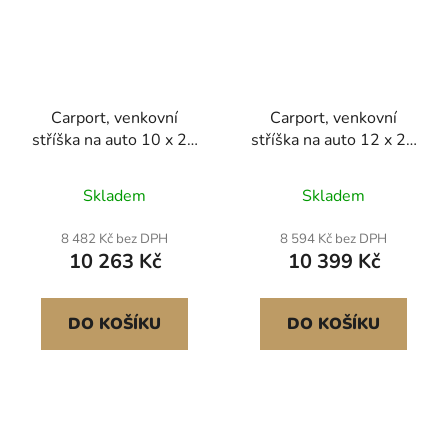
Carport, venkovní
Carport, venkovní
stříška na auto 10 x 20
stříška na auto 12 x 20
stop, pitná voda s
stop, pitná voda s
odnímatelnými bočními
odnímatelnými bočními
Skladem
Skladem
stěnami a dveřmi,
stěnami a dveřmi,
odolný přístřešek na
odolný přístřešek na
8 482 Kč bez DPH
8 594 Kč bez DPH
auto, odolný vůči UV
auto, odolný vůči UV
10 263 Kč
10 399 Kč
záření a vodě, celoroční
záření a vodě, celoroční
ochrana pro automobil,
ochrana pro automobil,
loď, bílá
loď, bílá
DO KOŠÍKU
DO KOŠÍKU