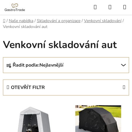
Přejít
Hledat
NÁKUP
na
KOŠÍK
obsah
Domů
/
Naše nabídka
/
Skladování a organizace
/
Venkovní skladování
/
Venkovní skladování aut
Venkovní skladování aut
Ř
Řadit podle:
Nejlevnější
a
z
e
OTEVŘÍT FILTR
n
í
V
p
ý
r
p
o
i
d