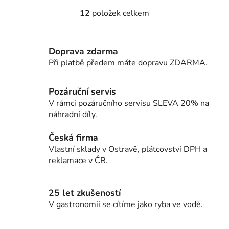
12
položek celkem
O
v
l
Doprava zdarma
á
d
Při platbě předem máte dopravu ZDARMA.
a
c
Pozáruční servis
í
V rámci pozáručního servisu SLEVA 20% na
p
náhradní díly.
r
v
Česká firma
k
Vlastní sklady v Ostravě, plátcovství DPH a
y
reklamace v ČR.
v
ý
p
25 let zkušeností
i
V gastronomii se cítíme jako ryba ve vodě.
s
u