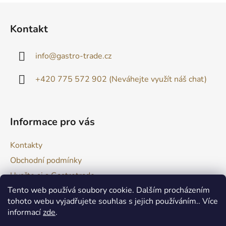
Z
á
Kontakt
p
a
info
@
gastro-trade.cz
t
í
+420 775 572 902 (Neváhejte využít náš chat)
Informace pro vás
Kontakty
Obchodní podmínky
Uvařte si s Gastrotrade
Tento web používá soubory cookie. Dalším procházením
Naše produkty - Tipy a triky
tohoto webu vyjadřujete souhlas s jejich používáním.. Více
Reklamace zboží
informací
zde
.
Moje objednávka