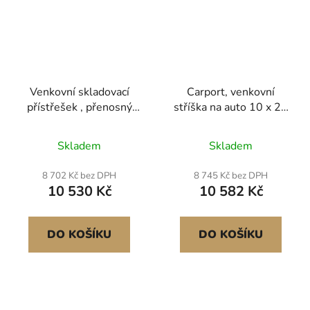
Venkovní skladovací
Carport, venkovní
přístřešek , přenosný
stříška na auto 10 x 20
skladovací stan 10 x 15
stop, pitná voda s
stop se 2 rolovacími
odnímatelnými bočními
Skladem
Skladem
dveřmi a větracími
stěnami a dveřmi,
otvory, vodotěsný
odolný přístřešek na
8 702 Kč bez DPH
8 745 Kč bez DPH
přístřešek, odolný rám,
auto, odolný vůči UV
10 530 Kč
10 582 Kč
přístřešek na terasu a
záření a vodě, celoroční
garáž pro motocyklovou
ochrana pro automobil,
sekačku, béžový
loď, šedá
DO KOŠÍKU
DO KOŠÍKU