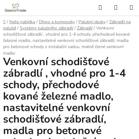
Přejít
Hledat
NÁKUP
na
KOŠÍK
obsah
Domů
/
Naše nabídka
/
Dřevo a kompozity
/
Palubní desky
/
Zábradlí na
palubě
/
Systémy palubního zábradlí
/
Zábradlí
/
Venkovní
schodišťové zábradlí , vhodné pro 1-4 schody, přechodové kované
železné madlo, nastavitelné venkovní schodišťové zábradlí, madla
pro betonové schody s instalační sadou, matně černé venkovní
madlo
Venkovní schodišťové
zábradlí , vhodné pro 1-4
schody, přechodové
kované železné madlo,
nastavitelné venkovní
schodišťové zábradlí,
madla pro betonové