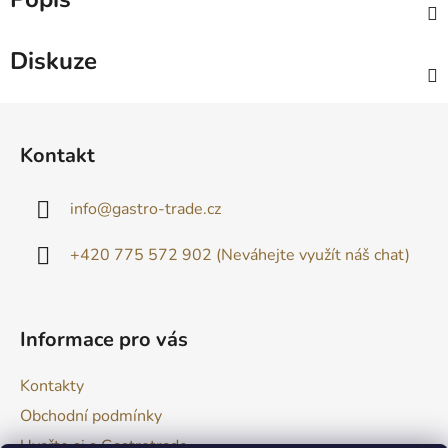
Diskuze
Z
á
Kontakt
p
a
info
@
gastro-trade.cz
t
í
+420 775 572 902 (Neváhejte využít náš chat)
Informace pro vás
Kontakty
Obchodní podmínky
Uvařte si s Gastrotrade