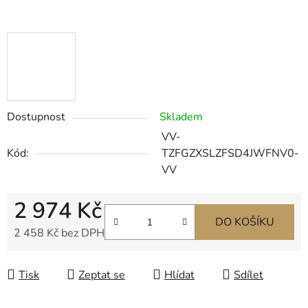
Dostupnost
Skladem
VV-
Kód:
TZFGZXSLZFSD4JWFNV0-
VV
2 974 Kč
DO KOŠÍKU
2 458 Kč bez DPH
Měrná cena:
Tisk
Zeptat se
Hlídat
Sdílet