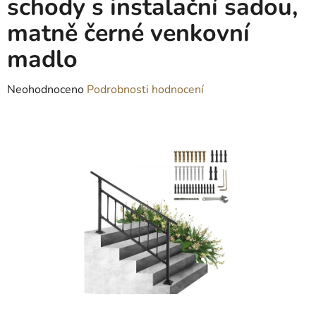
schody s instalační sadou,
matně černé venkovní
madlo
Průměrné
Neohodnoceno
Podrobnosti hodnocení
hodnocení
produktu
je
0,0
z
5
hvězdiček.