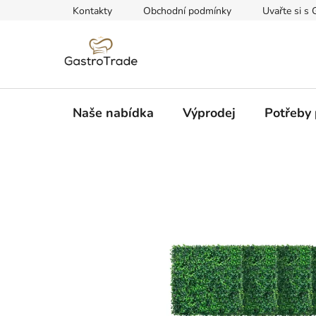
Přejít
Kontakty
Obchodní podmínky
Uvařte si s 
na
obsah
Naše nabídka
Výprodej
Potřeby 