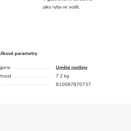
jako ryba ve vodě.
ňkové parametry
gorie
Umělé rostliny
tnost
7.2 kg
810087870737