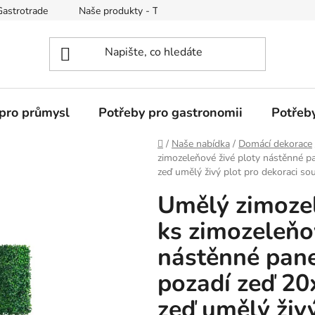
Gastrotrade
Naše produkty - Tipy a triky
Reklamace zboží
pro průmysl
Potřeby pro gastronomii
Potřeb
Domů
/
Naše nabídka
/
Domácí dekorace
zimozeleňové živé ploty nástěnné p
zeď umělý živý plot pro dekoraci so
Umělý zimoze
ks zimozeleňo
nástěnné pane
pozadí zeď 20
zeď umělý živý