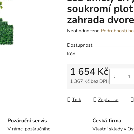
soukromí plot
zahrada dvor
Průměrné
Neohodnoceno
Podrobnosti ho
hodnocení
Dostupnost
produktu
Kód:
je
0,0
1 654 Kč
z
5
1 367 Kč bez DPH
hvězdiček.
Měrná cena:
Tisk
Zeptat se
Pozáruční servis
Česká firma
V rámci pozáručního
Vlastní sklady v Os