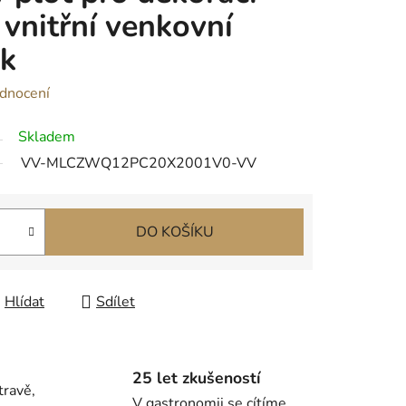
 vnitřní venkovní
ek
dnocení
Skladem
VV-MLCZWQ12PC20X2001V0-VV
DO KOŠÍKU
Hlídat
Sdílet
25 let zkušeností
travě,
V gastronomii se cítíme