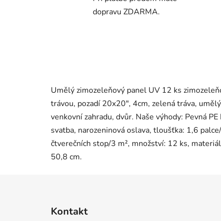
dopravu ZDARMA.
Umělý zimozeleňový panel UV 12 ks zimozeleňo
trávou, pozadí 20x20", 4cm, zelená tráva, umělý ž
venkovní zahradu, dvůr. Naše výhody: Pevná PE k
svatba, narozeninová oslava, tloušťka: 1,6 palce
čtverečních stop/3 m², množství: 12 ks, materi
50,8 cm.
Z
á
Kontakt
p