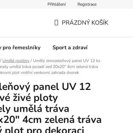
Přihlášení
Registrace
Moje objednávka
PRÁZDNÝ KOŠÍK
NÁKUPNÍ
KOŠÍK
y pro řemeslníky
Sport a zdraví
/
Umělé rostliny
/
Umělý zimozeleňový panel UV 12 ks
anely umělá tráva pozadí zeď 20x20" 4cm zelená tráva
ukromí plot vnitřní venkovní zahrada dvorek
leňový panel UV 12
vé živé ploty
ly umělá tráva
x20" 4cm zelená tráva
 plot pro dekoraci