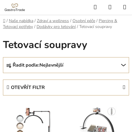
Přejít
Hledat
NÁKUP
na
KOŠÍK
obsah
Domů
/
Naše nabídka
/
Zdraví a wellness
/
Osobní péče
/
Piercing &
Tetovací potřeby
/
Dodávky pro tetování
/
Tetovací soupravy
Tetovací soupravy
Ř
Řadit podle:
Nejlevnější
a
z
e
OTEVŘÍT FILTR
n
í
V
p
ý
r
p
o
i
d