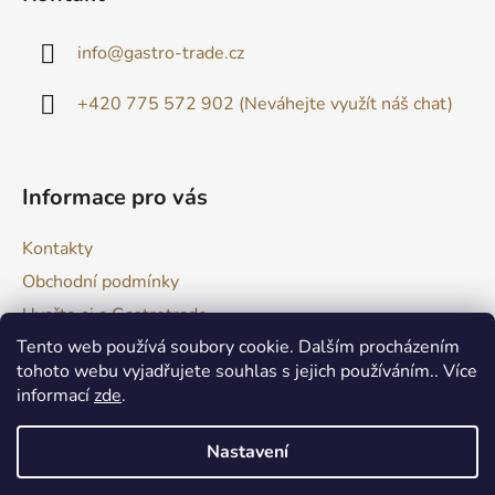
p
a
info
@
gastro-trade.cz
t
í
+420 775 572 902 (Neváhejte využít náš chat)
Informace pro vás
Kontakty
Obchodní podmínky
Uvařte si s Gastrotrade
Tento web používá soubory cookie. Dalším procházením
Naše produkty - Tipy a triky
tohoto webu vyjadřujete souhlas s jejich používáním.. Více
Reklamace zboží
informací
zde
.
Moje objednávka
Nastavení