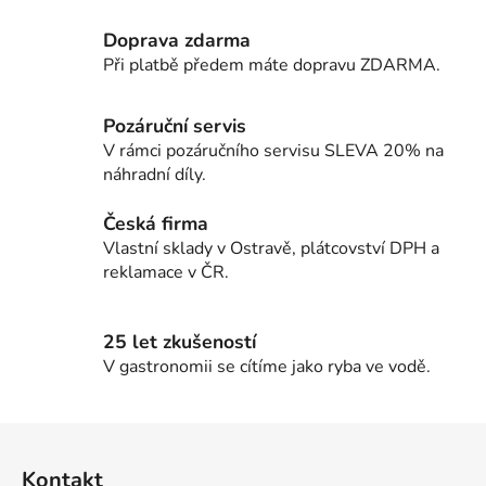
l
Doprava zdarma
á
d
Při platbě předem máte dopravu ZDARMA.
a
c
Pozáruční servis
í
V rámci pozáručního servisu SLEVA 20% na
p
náhradní díly.
r
v
Česká firma
k
Vlastní sklady v Ostravě, plátcovství DPH a
y
reklamace v ČR.
v
ý
p
25 let zkušeností
i
V gastronomii se cítíme jako ryba ve vodě.
s
u
Z
á
Kontakt