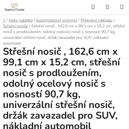
Přejít
Hledat
NÁKUP
na
KOŠÍK
obsah
Domů
/
Naše nabídka
/
Automobilový průmysl
/
Přepravci nákladu
/
Střešní nosiče
/
Střešní nosič , 162,6 cm x 99,1 cm x 15,2 cm, střešní
nosič s prodloužením, odolný ocelový nosič s nosností 90,7 kg,
univerzální střešní nosič, držák zavazadel pro SUV, nákladní
automobil
Střešní nosič , 162,6 cm x
99,1 cm x 15,2 cm, střešní
nosič s prodloužením,
odolný ocelový nosič s
nosností 90,7 kg,
univerzální střešní nosič,
držák zavazadel pro SUV,
nákladní automobil