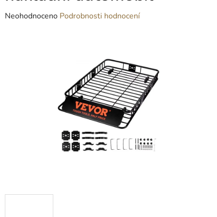
Průměrné
Neohodnoceno
Podrobnosti hodnocení
hodnocení
produktu
je
0,0
z
5
hvězdiček.