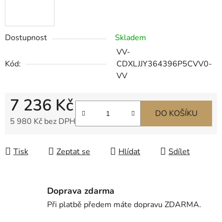
Dostupnost
Skladem
VV-
Kód:
CDXLJJY364396P5CVV0-
VV
7 236 Kč
DO KOŠÍKU
5 980 Kč bez DPH
Měrná cena:
Tisk
Zeptat se
Hlídat
Sdílet
Doprava zdarma
Při platbě předem máte dopravu ZDARMA.