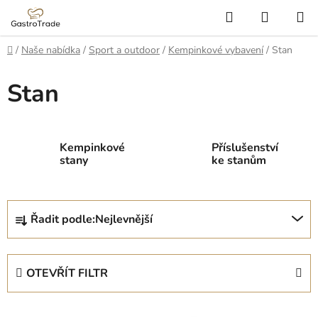
Přejít
Hledat
NÁKUP
na
KOŠÍK
obsah
Domů
/
Naše nabídka
/
Sport a outdoor
/
Kempinkové vybavení
/
Stan
Stan
Kempinkové
Příslušenství
stany
ke stanům
Ř
Řadit podle:
Nejlevnější
a
z
e
OTEVŘÍT FILTR
n
í
V