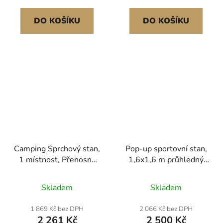
osoby, pro kempování,
se stříbrným povlakem,
cestování, outdoorové
pro kempování, rybaření
DO KOŠÍKU
DO KOŠÍKU
aktivity
Ochrana před sluncem
Camping Sprchový stan,
Pop-up sportovní stan,
1 místnost, Přenosný
1,6x1,6 m průhledný
stan pro soukromí,
bublinový stan pro 2-4
šatna s kolíky do země,
osoby, vodotěsný
Skladem
Skladem
lany, přepravní taškou a
venkovní stan s
ocelovými tyčemi, 200D
podlahovou rohoží a
1 869 Kč bez DPH
2 066 Kč bez DPH
Oxfordská tkanina se
horním krytem, zahradní
2 261 Kč
2 500 Kč