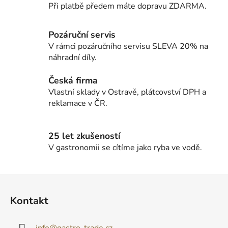
í
Při platbě předem máte dopravu ZDARMA.
p
r
v
Pozáruční servis
k
V rámci pozáručního servisu SLEVA 20% na
y
náhradní díly.
v
ý
Česká firma
p
Vlastní sklady v Ostravě, plátcovství DPH a
i
reklamace v ČR.
s
u
25 let zkušeností
V gastronomii se cítíme jako ryba ve vodě.
Z
á
Kontakt
p
a