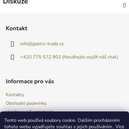
Diskuze
Z
á
Kontakt
p
a
info
@
gastro-trade.cz
t
í
+420 775 572 902 (Neváhejte využít náš chat)
Informace pro vás
Kontakty
Obchodní podmínky
Uvařte si s Gastrotrade
Tento web používá soubory cookie. Dalším procházením
Naše produkty - Tipy a triky
tohoto webu vyjadřujete souhlas s jejich používáním.. Více