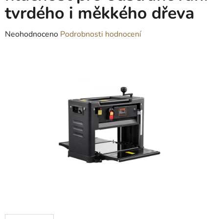
tvrdého i měkkého dřeva
Průměrné
Neohodnoceno
Podrobnosti hodnocení
hodnocení
produktu
je
0,0
z
5
hvězdiček.