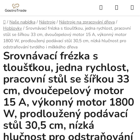
Přejít
Hledat
NÁKUP
na
KOŠÍK
obsah
Domů
/
Naše nabídka
/
Nástroje
/
Nástroje na zpracování dřeva
/
Hoblovky
/
Srovnávací frézka s tloušťkou, jedna rychlost, pracovní
stůl se šířkou 33 cm, dvoučepelový motor 15 A, výkonný motor
1800 W, prodloužený podávací stůl 30,5 cm, nízká hlučnost pro
odstraňování tvrdého i měkkého dřeva
Srovnávací frézka s
tloušťkou, jedna rychlost,
pracovní stůl se šířkou 33
cm, dvoučepelový motor
15 A, výkonný motor 1800
W, prodloužený podávací
stůl 30,5 cm, nízká
hlučnost pro odstraňování