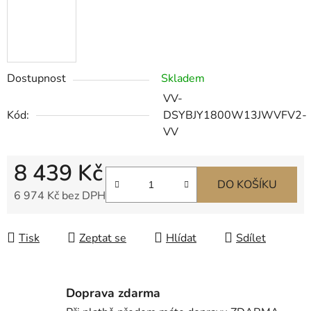
Dostupnost
Skladem
VV-
Kód:
DSYBJY1800W13JWVFV2-
VV
8 439 Kč
DO KOŠÍKU
6 974 Kč bez DPH
Měrná cena:
Tisk
Zeptat se
Hlídat
Sdílet
Doprava zdarma